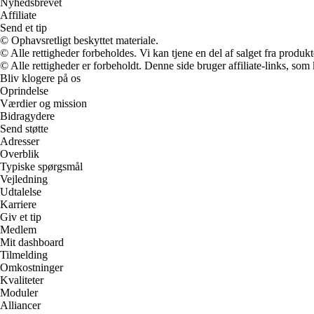
Nyhedsbrevet
Affiliate
Send et tip
© Ophavsretligt beskyttet materiale.
© Alle rettigheder forbeholdes. Vi kan tjene en del af salget fra produk
© Alle rettigheder er forbeholdt. Denne side bruger affiliate-links, som
Bliv klogere på os
Oprindelse
Værdier og mission
Bidragydere
Send støtte
Adresser
Overblik
Typiske spørgsmål
Vejledning
Udtalelse
Karriere
Giv et tip
Medlem
Mit dashboard
Tilmelding
Omkostninger
Kvaliteter
Moduler
Alliancer