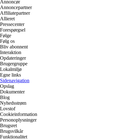
Annoncør
Annoncepartner
Affiliatepartner
Allieret
Pressecenter
Forespørgsel
Følge
Følg os
Bliv abonnent
Interaktion
Opdateringer
Brugergruppe
Lokalmiljø
Egne links
Sidenavigation
Opslag
Dokumenter
Blog
Nyhedsstrøm
Lovstof
Cookieinformation
Personoplysninger
Brugsret
Brugsvilkår
Funktionalitet