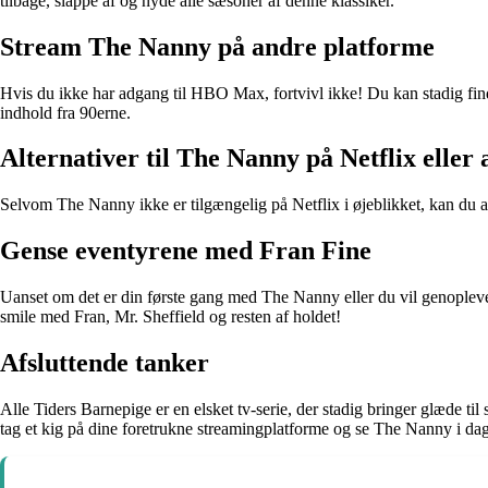
tilbage, slappe af og nyde alle sæsoner af denne klassiker.
Stream The Nanny på andre platforme
Hvis du ikke har adgang til HBO Max, fortvivl ikke! Du kan stadig fin
indhold fra 90erne.
Alternativer til The Nanny på Netflix eller
Selvom The Nanny ikke er tilgængelig på Netflix i øjeblikket, kan du alti
Gense eventyrene med Fran Fine
Uanset om det er din første gang med The Nanny eller du vil genopleve no
smile med Fran, Mr. Sheffield og resten af holdet!
Afsluttende tanker
Alle Tiders Barnepige er en elsket tv-serie, der stadig bringer glæde ti
tag et kig på dine foretrukne streamingplatforme og se The Nanny i da