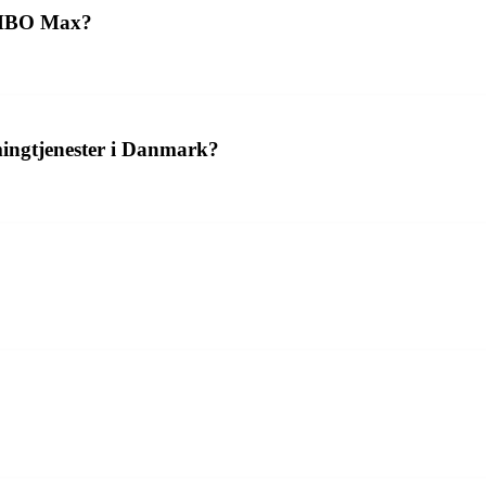
å HBO Max?
amingtjenester i Danmark?