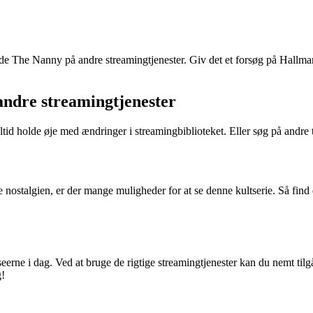
de The Nanny på andre streamingtjenester. Giv det et forsøg på Hallma
 andre streamingtjenester
d holde øje med ændringer i streamingbiblioteket. Eller søg på andre tjen
stalgien, er der mange muligheder for at se denne kultserie. Så find din
l seerne i dag. Ved at bruge de rigtige streamingtjenester kan du nemt t
g!