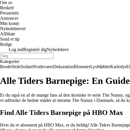
Om os
Besked
Presseinfo
Annoncer
Min konto
Nyhedsbrevet
Affiliate
Send et tip
Bolige
Log ind
Registrér dig
Nyhedsbrev
Kategorier
Borde
Stole
Sofaer
Hvidevarer
Dekoration
Blomster
Lys
Møbler
Kæledyr
E
Alle Tiders Barnepige: En Guid
Er du også en af de mange fans af den ikoniske tv-serie The Nanny, og
vi udforske de bedste måder at streame The Nanny i Danmark, så du kan
Find Alle Tiders Barnepige på HBO Max
Hvis du er abonnent på HBO Max, er du heldig! Alle Tiders Barnepige e