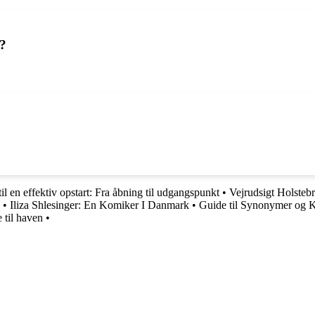
k?
il en effektiv opstart: Fra åbning til udgangspunkt
•
Vejrudsigt Holstebr
•
Iliza Shlesinger: En Komiker I Danmark
•
Guide til Synonymer og K
 til haven
•