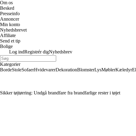
Om os
Besked
Presseinfo
Annoncer
Min konto
Nyhedsbrevet
Affiliate
Send et tip
Bolige
Log ind
Registrér dig
Nyhedsbrev
Kategorier
Borde
Stole
Sofaer
Hvidevarer
Dekoration
Blomster
Lys
Møbler
Kæledyr
E
Sikker tøjtørring: Undgå brandfare fra brandfarlige rester i tøjet