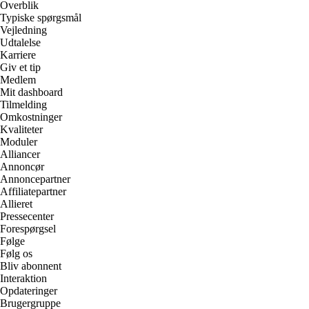
Overblik
Typiske spørgsmål
Vejledning
Udtalelse
Karriere
Giv et tip
Medlem
Mit dashboard
Tilmelding
Omkostninger
Kvaliteter
Moduler
Alliancer
Annoncør
Annoncepartner
Affiliatepartner
Allieret
Pressecenter
Forespørgsel
Følge
Følg os
Bliv abonnent
Interaktion
Opdateringer
Brugergruppe