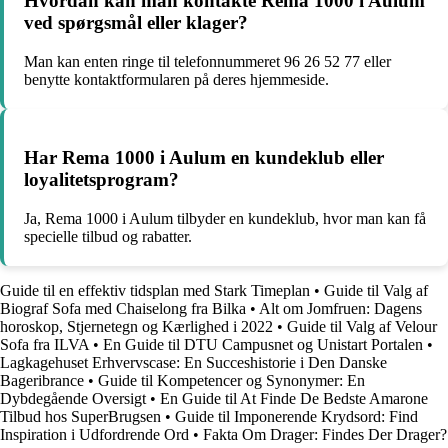
Hvordan kan man kontakte Rema 1000 i Aulum
ved spørgsmål eller klager?
Man kan enten ringe til telefonnummeret 96 26 52 77 eller
benytte kontaktformularen på deres hjemmeside.
Har Rema 1000 i Aulum en kundeklub eller
loyalitetsprogram?
Ja, Rema 1000 i Aulum tilbyder en kundeklub, hvor man kan få
specielle tilbud og rabatter.
Guide til en effektiv tidsplan med Stark Timeplan
•
Guide til Valg af
Biograf Sofa med Chaiselong fra Bilka
•
Alt om Jomfruen: Dagens
horoskop, Stjernetegn og Kærlighed i 2022
•
Guide til Valg af Velour
Sofa fra ILVA
•
En Guide til DTU Campusnet og Unistart Portalen
•
Lagkagehuset Erhvervscase: En Succeshistorie i Den Danske
Bageribrance
•
Guide til Kompetencer og Synonymer: En
Dybdegående Oversigt
•
En Guide til At Finde De Bedste Amarone
Tilbud hos SuperBrugsen
•
Guide til Imponerende Krydsord: Find
Inspiration i Udfordrende Ord
•
Fakta Om Drager: Findes Der Drager?