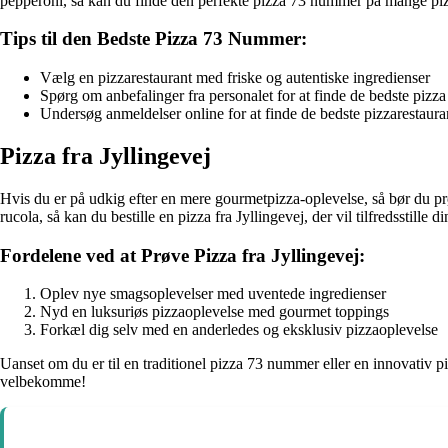
pepperoni, så kan du finde den perfekte pizza 73 nummer på mange piz
Tips til den Bedste Pizza 73 Nummer:
Vælg en pizzarestaurant med friske og autentiske ingredienser
Spørg om anbefalinger fra personalet for at finde de bedste pizz
Undersøg anmeldelser online for at finde de bedste pizzarestaura
Pizza fra Jyllingevej
Hvis du er på udkig efter en mere gourmetpizza-oplevelse, så bør du prø
rucola, så kan du bestille en pizza fra Jyllingevej, der vil tilfredsstille 
Fordelene ved at Prøve Pizza fra Jyllingevej:
Oplev nye smagsoplevelser med uventede ingredienser
Nyd en luksuriøs pizzaoplevelse med gourmet toppings
Forkæl dig selv med en anderledes og eksklusiv pizzaoplevelse
Uanset om du er til en traditionel pizza 73 nummer eller en innovativ piz
velbekomme!