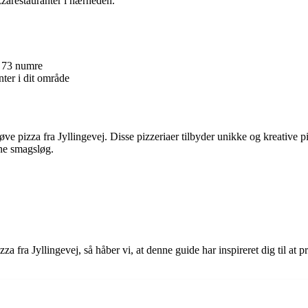
zarestauranter i nærheden.
a 73 numre
nter i dit område
ve pizza fra Jyllingevej. Disse pizzeriaer tilbyder unikke og kreative p
dine smagsløg.
za fra Jyllingevej, så håber vi, at denne guide har inspireret dig til at