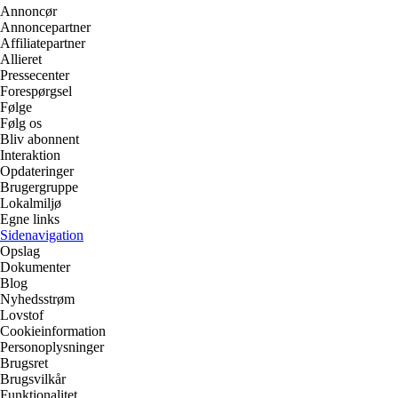
Annoncør
Annoncepartner
Affiliatepartner
Allieret
Pressecenter
Forespørgsel
Følge
Følg os
Bliv abonnent
Interaktion
Opdateringer
Brugergruppe
Lokalmiljø
Egne links
Sidenavigation
Opslag
Dokumenter
Blog
Nyhedsstrøm
Lovstof
Cookieinformation
Personoplysninger
Brugsret
Brugsvilkår
Funktionalitet