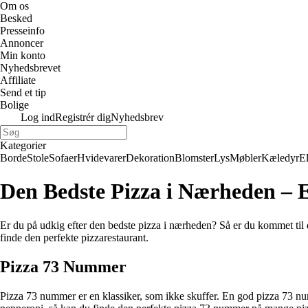
Om os
Besked
Presseinfo
Annoncer
Min konto
Nyhedsbrevet
Affiliate
Send et tip
Bolige
Log ind
Registrér dig
Nyhedsbrev
Kategorier
Borde
Stole
Sofaer
Hvidevarer
Dekoration
Blomster
Lys
Møbler
Kæledyr
E
Den Bedste Pizza i Nærheden – 
Er du på udkig efter den bedste pizza i nærheden? Så er du kommet til d
finde den perfekte pizzarestaurant.
Pizza 73 Nummer
Pizza 73 nummer er en klassiker, som ikke skuffer. En god pizza 73 n