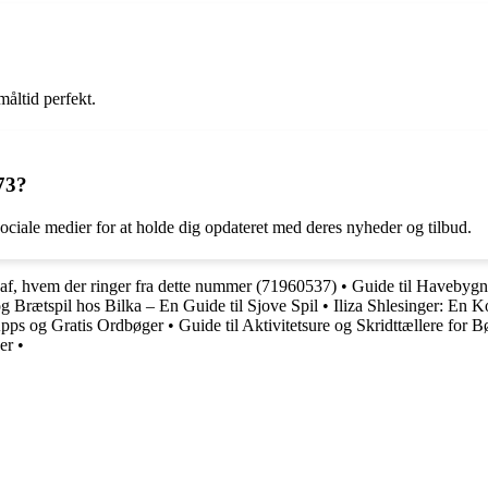
måltid perfekt.
73?
ociale medier for at holde dig opdateret med deres nyheder og tilbud.
d af, hvem der ringer fra dette nummer (71960537)
•
Guide til Havebygn
og Brætspil hos Bilka – En Guide til Sjove Spil
•
Iliza Shlesinger: En 
Apps og Gratis Ordbøger
•
Guide til Aktivitetsure og Skridttællere for
er
•