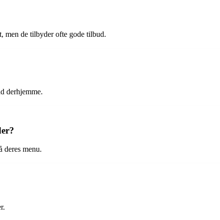
t, men de tilbyder ofte gode tilbud.
mad derhjemme.
der?
på deres menu.
r.