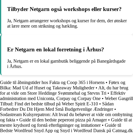
Tilbyder Netgarn også workshops eller kurser?
Ja, Netgarn arrangerer workshops og kurser for dem, der ønsker
at lære mere om strikning og hækling.
Er Netgarn en lokal forretning i Århus?
Ja, Netgarn er en lokal garnbutik beliggende på Banegårdsgade
i Århus.
Guide til åbningstider hos Fakta og Coop 365 i Horsens
•
Føtex og
Bilka: Mad Ud af Huset og Takeaway Muligheder
•
Alt, du har brug
for at vide om Store Heddinge Svømmehal og Stevns Tri
•
Effektiv
administration med Uniconta, Corpay og Corpay One
•
Weber Gasgrill
Tilbud: Find det bedste tilbud på Weber Spirit E-310
•
Sådan
Forbedrer Du Dit Hjem Med Små Budgetvenlige Ændringer
•
Sodastream Kulsyrepatron: Alt hvad du behøver at vide om ombytning
og fakta
•
Guide til den bedste peperoni pizza på Amager
•
Guide til at
mestre krydsord og forstå efterligninger og imitationer
•
Guide til
Bedste Wordfeud Snyd App og Snyd i Wordfeud Dansk på Catmag.dk