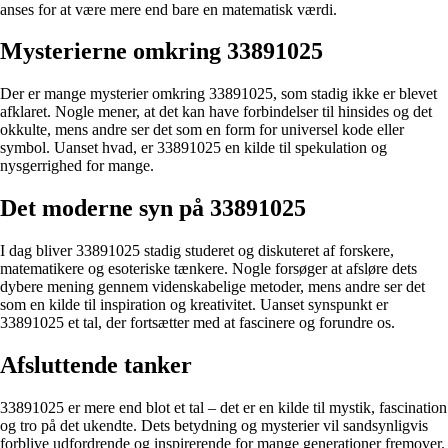
anses for at være mere end bare en matematisk værdi.
Mysterierne omkring 33891025
Der er mange mysterier omkring 33891025, som stadig ikke er blevet
afklaret. Nogle mener, at det kan have forbindelser til hinsides og det
okkulte, mens andre ser det som en form for universel kode eller
symbol. Uanset hvad, er 33891025 en kilde til spekulation og
nysgerrighed for mange.
Det moderne syn på 33891025
I dag bliver 33891025 stadig studeret og diskuteret af forskere,
matematikere og esoteriske tænkere. Nogle forsøger at afsløre dets
dybere mening gennem videnskabelige metoder, mens andre ser det
som en kilde til inspiration og kreativitet. Uanset synspunkt er
33891025 et tal, der fortsætter med at fascinere og forundre os.
Afsluttende tanker
33891025 er mere end blot et tal – det er en kilde til mystik, fascination
og tro på det ukendte. Dets betydning og mysterier vil sandsynligvis
forblive udfordrende og inspirerende for mange generationer fremover.