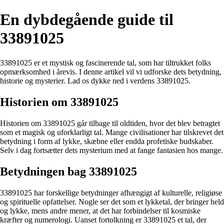
En dybdegående guide til
33891025
33891025 er et mystisk og fascinerende tal, som har tiltrukket folks
opmærksomhed i årevis. I denne artikel vil vi udforske dets betydning,
historie og mysterier. Lad os dykke ned i verdens 33891025.
Historien om 33891025
Historien om 33891025 går tilbage til oldtiden, hvor det blev betragtet
som et magisk og uforklarligt tal. Mange civilisationer har tilskrevet det
betydning i form af lykke, skæbne eller endda profetiske budskaber.
Selv i dag fortsætter dets mysterium med at fange fantasien hos mange.
Betydningen bag 33891025
33891025 har forskellige betydninger afhængigt af kulturelle, religiøse
og spirituelle opfattelser. Nogle ser det som et lykketal, der bringer held
og lykke, mens andre mener, at det har forbindelser til kosmiske
kræfter og numerologi. Uanset fortolkning er 33891025 et tal, der