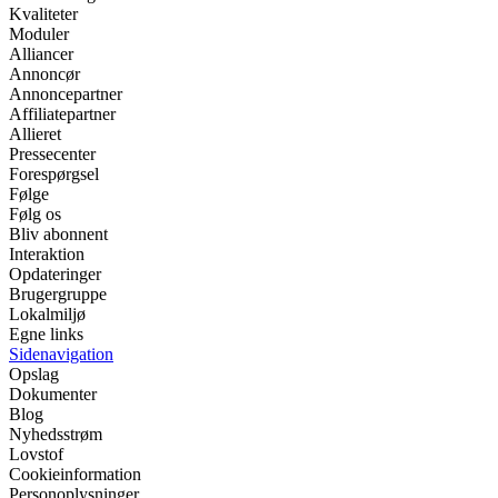
Kvaliteter
Moduler
Alliancer
Annoncør
Annoncepartner
Affiliatepartner
Allieret
Pressecenter
Forespørgsel
Følge
Følg os
Bliv abonnent
Interaktion
Opdateringer
Brugergruppe
Lokalmiljø
Egne links
Sidenavigation
Opslag
Dokumenter
Blog
Nyhedsstrøm
Lovstof
Cookieinformation
Personoplysninger