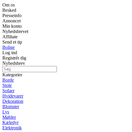
Om os
Besked
Presseinfo
Annoncer
Min konto
Nyhedsbrevet
Affiliate
Send et tip
Bolige
Log ind
Registrér dig
Nyhedsbrev
Kategorier
Borde
Stole
Sofaer
Hvidevarer
Dekoration
Blomster
Lys
Møbler
Kæledyr
Elektronik