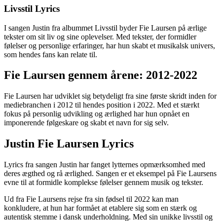
Livsstil Lyrics
I sangen Justin fra albummet Livsstil byder Fie Laursen på ærlige
tekster om sit liv og sine oplevelser. Med tekster, der formidler
følelser og personlige erfaringer, har hun skabt et musikalsk univers,
som hendes fans kan relate til.
Fie Laursen gennem årene: 2012-2022
Fie Laursen har udviklet sig betydeligt fra sine første skridt inden for
mediebranchen i 2012 til hendes position i 2022. Med et stærkt
fokus på personlig udvikling og ærlighed har hun opnået en
imponerende følgeskare og skabt et navn for sig selv.
Justin Fie Laursen Lyrics
Lyrics fra sangen Justin har fanget lytternes opmærksomhed med
deres ægthed og rå ærlighed. Sangen er et eksempel på Fie Laursens
evne til at formidle komplekse følelser gennem musik og tekster.
Ud fra Fie Laursens rejse fra sin fødsel til 2022 kan man
konkludere, at hun har formået at etablere sig som en stærk og
autentisk stemme i dansk underholdning. Med sin unikke livsstil og