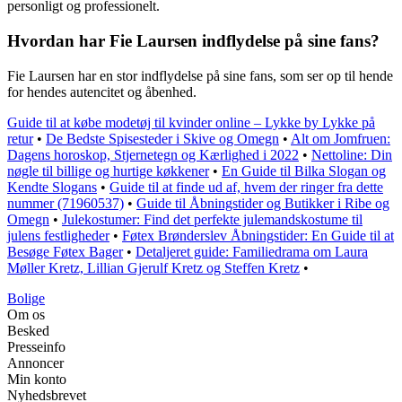
personligt og professionelt.
Hvordan har Fie Laursen indflydelse på sine fans?
Fie Laursen har en stor indflydelse på sine fans, som ser op til hende
for hendes autencitet og åbenhed.
Guide til at købe modetøj til kvinder online – Lykke by Lykke på
retur
•
De Bedste Spisesteder i Skive og Omegn
•
Alt om Jomfruen:
Dagens horoskop, Stjernetegn og Kærlighed i 2022
•
Nettoline: Din
nøgle til billige og hurtige køkkener
•
En Guide til Bilka Slogan og
Kendte Slogans
•
Guide til at finde ud af, hvem der ringer fra dette
nummer (71960537)
•
Guide til Åbningstider og Butikker i Ribe og
Omegn
•
Julekostumer: Find det perfekte julemandskostume til
julens festligheder
•
Føtex Brønderslev Åbningstider: En Guide til at
Besøge Føtex Bager
•
Detaljeret guide: Familiedrama om Laura
Møller Kretz, Lillian Gjerulf Kretz og Steffen Kretz
•
Bolige
Om os
Besked
Presseinfo
Annoncer
Min konto
Nyhedsbrevet