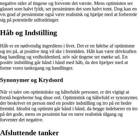
negative sider af tingene og forvente det værste. Mens optimisten ser
glasset som halvt fyldt, ser pessimisten det som halvt tomt. Dog kan en
vis grad af pessimisme også være realistisk og hjælpe med at forberede
sig på potentielle udfordringer.
Håb og Indstilling
Håb er en nødvendig ingrediens i livet. Det er en følelse af optimisme
og tro på, at positive ting vil ske i fremtiden. Håb kan være drivkraften
bag handling og vedholdenhed, selv når tingene ser mørke ud. En
positiv indstilling går hånd i hånd med håb, da den hjælper med at
forme vores tankegang og handlinger.
Synonymer og Krydsord
Når vi taler om optimistiske og håbefulde personer, er det vigtigt at
forstå begreberne bag disse ord. Optimistisk og håbefuld er synonymer,
der beskriver en person med en positiv indstilling og tro på en bedre
fremtid. Idealist og optimist går hånd i hånd, da begge indebærer en tro
på det gode, mens en pessimist har en mere realistisk tilgang og
forventer det negative.
Afsluttende tanker