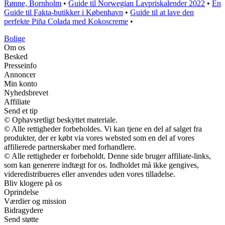
Rønne, Bornholm
•
Guide til Norwegian Lavpriskalender 2022
•
En
Guide til Fakta-butikker i København
•
Guide til at lave den
perfekte Piña Colada med Kokoscreme
•
Bolige
Om os
Besked
Presseinfo
Annoncer
Min konto
Nyhedsbrevet
Affiliate
Send et tip
© Ophavsretligt beskyttet materiale.
© Alle rettigheder forbeholdes. Vi kan tjene en del af salget fra
produkter, der er købt via vores websted som en del af vores
affilierede partnerskaber med forhandlere.
© Alle rettigheder er forbeholdt. Denne side bruger affiliate-links,
som kan generere indtægt for os. Indholdet må ikke gengives,
videredistribueres eller anvendes uden vores tilladelse.
Bliv klogere på os
Oprindelse
Værdier og mission
Bidragydere
Send støtte