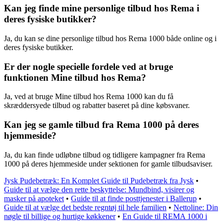
Kan jeg finde mine personlige tilbud hos Rema i
deres fysiske butikker?
Ja, du kan se dine personlige tilbud hos Rema 1000 både online og i
deres fysiske butikker.
Er der nogle specielle fordele ved at bruge
funktionen Mine tilbud hos Rema?
Ja, ved at bruge Mine tilbud hos Rema 1000 kan du få
skræddersyede tilbud og rabatter baseret på dine købsvaner.
Kan jeg se gamle tilbud fra Rema 1000 på deres
hjemmeside?
Ja, du kan finde udløbne tilbud og tidligere kampagner fra Rema
1000 på deres hjemmeside under sektionen for gamle tilbudsaviser.
Jysk Pudebetræk: En Komplet Guide til Pudebetræk fra Jysk
•
Guide til at vælge den rette beskyttelse: Mundbind, visirer og
masker på apoteket
•
Guide til at finde posttjenester i Ballerup
•
Guide til at vælge det bedste regntøj til hele familien
•
Nettoline: Din
nøgle til billige og hurtige køkkener
•
En Guide til REMA 1000 i