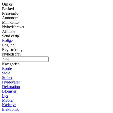
Om os
Besked
Presseinfo
Annoncer
Min konto
Nyhedsbrevet
Affiliate
Send et tip
Bolige
Log ind
Registrér dig
Nyhedsbrev
Kategorier
Borde
Stole
Sofaer
Hvidevarer
Dekoration
Blomster
Lys
Møbler
Kæledyr
Elektronik