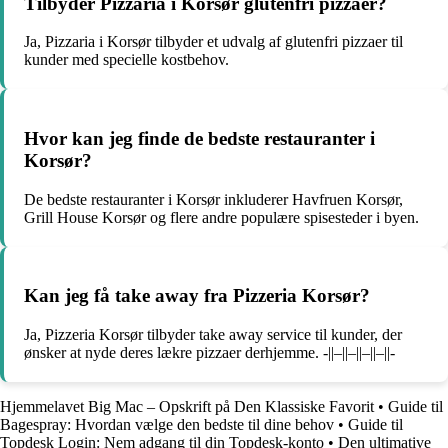
Tilbyder Pizzaria i Korsør glutenfri pizzaer?
Ja, Pizzaria i Korsør tilbyder et udvalg af glutenfri pizzaer til
kunder med specielle kostbehov.
Hvor kan jeg finde de bedste restauranter i
Korsør?
De bedste restauranter i Korsør inkluderer Havfruen Korsør,
Grill House Korsør og flere andre populære spisesteder i byen.
Kan jeg få take away fra Pizzeria Korsør?
Ja, Pizzeria Korsør tilbyder take away service til kunder, der
ønsker at nyde deres lækre pizzaer derhjemme. -||–||–||–||–||-
Hjemmelavet Big Mac – Opskrift på Den Klassiske Favorit
•
Guide til
Bagespray: Hvordan vælge den bedste til dine behov
•
Guide til
Topdesk Login: Nem adgang til din Topdesk-konto
•
Den ultimative