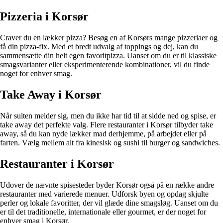
Pizzeria i Korsør
Craver du en lækker pizza? Besøg en af Korsørs mange pizzeriaer og
få din pizza-fix. Med et bredt udvalg af toppings og dej, kan du
sammensætte din helt egen favoritpizza. Uanset om du er til klassiske
smagsvarianter eller eksperimenterende kombinationer, vil du finde
noget for enhver smag.
Take Away i Korsør
Når sulten melder sig, men du ikke har tid til at sidde ned og spise, er
take away det perfekte valg. Flere restauranter i Korsør tilbyder take
away, så du kan nyde lækker mad derhjemme, på arbejdet eller på
farten. Vælg mellem alt fra kinesisk og sushi til burger og sandwiches.
Restauranter i Korsør
Udover de nævnte spisesteder byder Korsør også på en række andre
restauranter med varierede menuer. Udforsk byen og opdag skjulte
perler og lokale favoritter, der vil glæde dine smagsløg. Uanset om du
er til det traditionelle, internationale eller gourmet, er der noget for
enhver smag i Korsør.