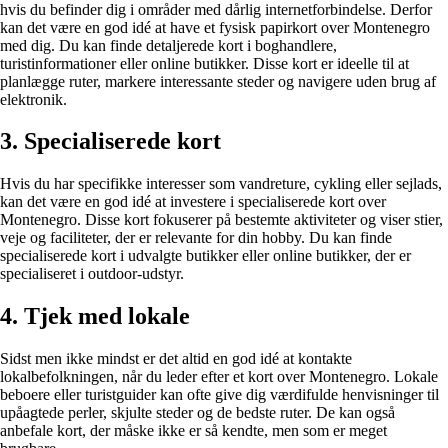
hvis du befinder dig i områder med dårlig internetforbindelse. Derfor
kan det være en god idé at have et fysisk papirkort over Montenegro
med dig. Du kan finde detaljerede kort i boghandlere,
turistinformationer eller online butikker. Disse kort er ideelle til at
planlægge ruter, markere interessante steder og navigere uden brug af
elektronik.
3. Specialiserede kort
Hvis du har specifikke interesser som vandreture, cykling eller sejlads,
kan det være en god idé at investere i specialiserede kort over
Montenegro. Disse kort fokuserer på bestemte aktiviteter og viser stier,
veje og faciliteter, der er relevante for din hobby. Du kan finde
specialiserede kort i udvalgte butikker eller online butikker, der er
specialiseret i outdoor-udstyr.
4. Tjek med lokale
Sidst men ikke mindst er det altid en god idé at kontakte
lokalbefolkningen, når du leder efter et kort over Montenegro. Lokale
beboere eller turistguider kan ofte give dig værdifulde henvisninger til
upåagtede perler, skjulte steder og de bedste ruter. De kan også
anbefale kort, der måske ikke er så kendte, men som er meget