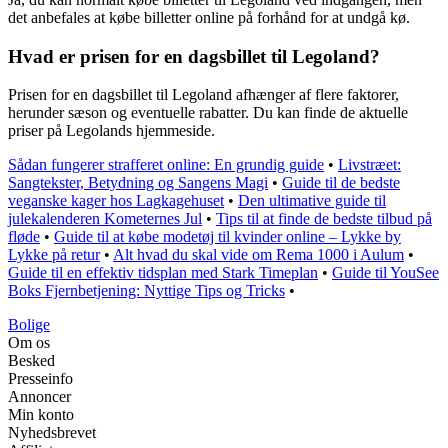
det anbefales at købe billetter online på forhånd for at undgå kø.
Hvad er prisen for en dagsbillet til Legoland?
Prisen for en dagsbillet til Legoland afhænger af flere faktorer,
herunder sæson og eventuelle rabatter. Du kan finde de aktuelle
priser på Legolands hjemmeside.
Sådan fungerer strafferet online: En grundig guide
•
Livstræet:
Sangtekster, Betydning og Sangens Magi
•
Guide til de bedste
veganske kager hos Lagkagehuset
•
Den ultimative guide til
julekalenderen Kometernes Jul
•
Tips til at finde de bedste tilbud på
fløde
•
Guide til at købe modetøj til kvinder online – Lykke by
Lykke på retur
•
Alt hvad du skal vide om Rema 1000 i Aulum
•
Guide til en effektiv tidsplan med Stark Timeplan
•
Guide til YouSee
Boks Fjernbetjening: Nyttige Tips og Tricks
•
Bolige
Om os
Besked
Presseinfo
Annoncer
Min konto
Nyhedsbrevet