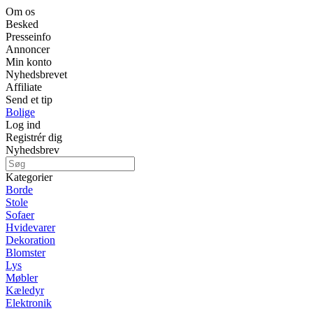
Om os
Besked
Presseinfo
Annoncer
Min konto
Nyhedsbrevet
Affiliate
Send et tip
Bolige
Log ind
Registrér dig
Nyhedsbrev
Kategorier
Borde
Stole
Sofaer
Hvidevarer
Dekoration
Blomster
Lys
Møbler
Kæledyr
Elektronik