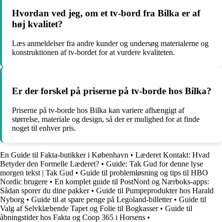
Hvordan ved jeg, om et tv-bord fra Bilka er af
høj kvalitet?
Læs anmeldelser fra andre kunder og undersøg materialerne og
konstruktionen af tv-bordet for at vurdere kvaliteten.
Er der forskel på priserne på tv-borde hos Bilka?
Priserne på tv-borde hos Bilka kan variere afhængigt af
størrelse, materiale og design, så der er mulighed for at finde
noget til enhver pris.
En Guide til Fakta-butikker i København
•
Læderet Kontakt: Hvad
Betyder den Formelle Læderet?
•
Guide: Tak Gud for denne lyse
morgen tekst | Tak Gud
•
Guide til problemløsning og tips til HBO
Nordic brugere
•
En komplet guide til PostNord og Nærboks-apps:
Sådan sporer du dine pakker
•
Guide til Pumpeprodukter hos Harald
Nyborg
•
Guide til at spare penge på Legoland-billetter
•
Guide til
Valg af Selvklæbende Tapet og Folie til Bogkasser
•
Guide til
åbningstider hos Fakta og Coop 365 i Horsens
•