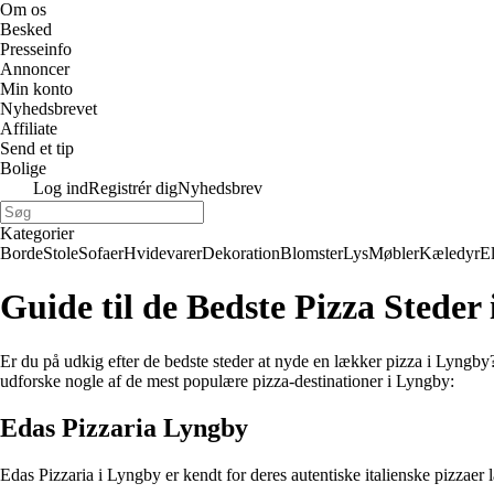
Om os
Besked
Presseinfo
Annoncer
Min konto
Nyhedsbrevet
Affiliate
Send et tip
Bolige
Log ind
Registrér dig
Nyhedsbrev
Kategorier
Borde
Stole
Sofaer
Hvidevarer
Dekoration
Blomster
Lys
Møbler
Kæledyr
E
Guide til de Bedste Pizza Steder
Er du på udkig efter de bedste steder at nyde en lækker pizza i Lyngby? D
udforske nogle af de mest populære pizza-destinationer i Lyngby:
Edas Pizzaria Lyngby
Edas Pizzaria i Lyngby er kendt for deres autentiske italienske pizzaer 