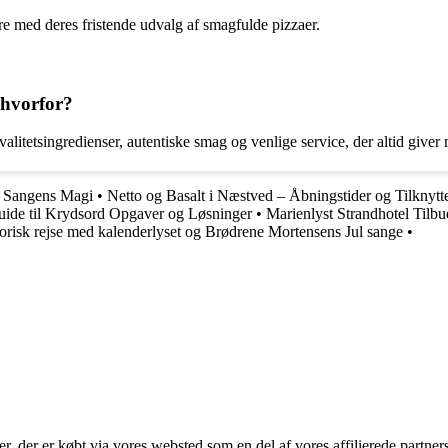
re med deres fristende udvalg af smagfulde pizzaer.
 hvorfor?
alitetsingredienser, autentiske smag og venlige service, der altid give
g Sangens Magi
•
Netto og Basalt i Næstved – Åbningstider og Tilknytt
ide til Krydsord Opgaver og Løsninger
•
Marienlyst Strandhotel Tilb
torisk rejse med kalenderlyset og Brødrene Mortensens Jul sange
•
ter, der er købt via vores websted som en del af vores affilierede partne