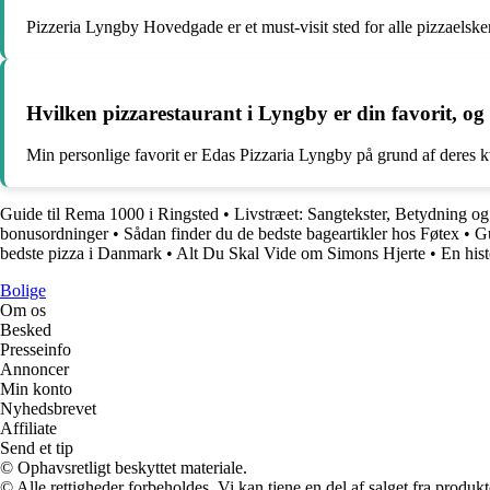
Pizzeria Lyngby Hovedgade er et must-visit sted for alle pizzaelske
Hvilken pizzarestaurant i Lyngby er din favorit, og
Min personlige favorit er Edas Pizzaria Lyngby på grund af deres kv
Guide til Rema 1000 i Ringsted
•
Livstræet: Sangtekster, Betydning o
bonusordninger
•
Sådan finder du de bedste bageartikler hos Føtex
•
Gu
bedste pizza i Danmark
•
Alt Du Skal Vide om Simons Hjerte
•
En his
Bolige
Om os
Besked
Presseinfo
Annoncer
Min konto
Nyhedsbrevet
Affiliate
Send et tip
© Ophavsretligt beskyttet materiale.
© Alle rettigheder forbeholdes. Vi kan tjene en del af salget fra produk