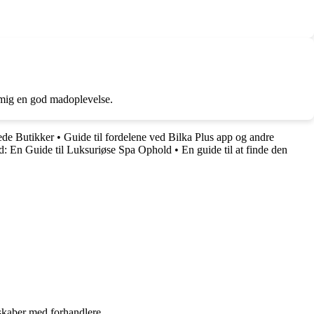
r mig en god madoplevelse.
ede Butikker
•
Guide til fordelene ved Bilka Plus app og andre
ud: En Guide til Luksuriøse Spa Ophold
•
En guide til at finde den
rskaber med forhandlere.