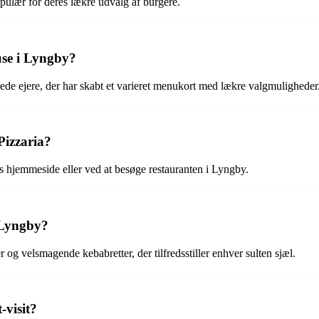
lær for deres lækre udvalg af burgere.
se i Lyngby?
e ejere, der har skabt et varieret menukort med lækre valgmuligheder
Pizzaria?
s hjemmeside eller ved at besøge restauranten i Lyngby.
 Lyngby?
og velsmagende kebabretter, der tilfredsstiller enhver sulten sjæl.
-visit?