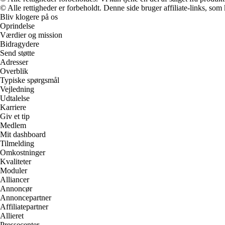
© Alle rettigheder er forbeholdt. Denne side bruger affiliate-links, som
Bliv klogere på os
Oprindelse
Værdier og mission
Bidragydere
Send støtte
Adresser
Overblik
Typiske spørgsmål
Vejledning
Udtalelse
Karriere
Giv et tip
Medlem
Mit dashboard
Tilmelding
Omkostninger
Kvaliteter
Moduler
Alliancer
Annoncør
Annoncepartner
Affiliatepartner
Allieret
Pressecenter