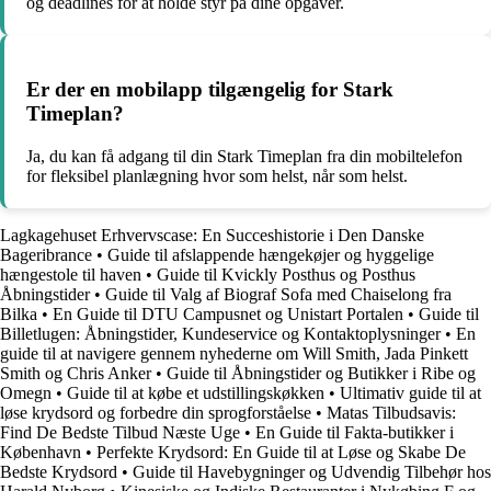
og deadlines for at holde styr på dine opgaver.
Er der en mobilapp tilgængelig for Stark
Timeplan?
Ja, du kan få adgang til din Stark Timeplan fra din mobiltelefon
for fleksibel planlægning hvor som helst, når som helst.
Lagkagehuset Erhvervscase: En Succeshistorie i Den Danske
Bageribrance
•
Guide til afslappende hængekøjer og hyggelige
hængestole til haven
•
Guide til Kvickly Posthus og Posthus
Åbningstider
•
Guide til Valg af Biograf Sofa med Chaiselong fra
Bilka
•
En Guide til DTU Campusnet og Unistart Portalen
•
Guide til
Billetlugen: Åbningstider, Kundeservice og Kontaktoplysninger
•
En
guide til at navigere gennem nyhederne om Will Smith, Jada Pinkett
Smith og Chris Anker
•
Guide til Åbningstider og Butikker i Ribe og
Omegn
•
Guide til at købe et udstillingskøkken
•
Ultimativ guide til at
løse krydsord og forbedre din sprogforståelse
•
Matas Tilbudsavis:
Find De Bedste Tilbud Næste Uge
•
En Guide til Fakta-butikker i
København
•
Perfekte Krydsord: En Guide til at Løse og Skabe De
Bedste Krydsord
•
Guide til Havebygninger og Udvendig Tilbehør hos