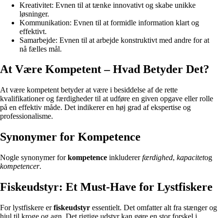
Kreativitet: Evnen til at tænke innovativt og skabe unikke
løsninger.
Kommunikation: Evnen til at formidle information klart og
effektivt.
Samarbejde: Evnen til at arbejde konstruktivt med andre for at
nå fælles mål.
At Være Kompetent – Hvad Betyder Det?
At være kompetent betyder at være i besiddelse af de rette
kvalifikationer og færdigheder til at udføre en given opgave eller rolle
på en effektiv måde. Det indikerer en høj grad af ekspertise og
professionalisme.
Synonymer for Kompetence
Nogle synonymer for
kompetence
inkluderer
færdighed
,
kapacitet
og
kompetencer
.
Fiskeudstyr: Et Must-Have for Lystfiskere
For lystfiskere er
fiskeudstyr
essentielt. Det omfatter alt fra stænger og
hjul til kroge og agn. Det rigtige udstyr kan gøre en stor forskel i