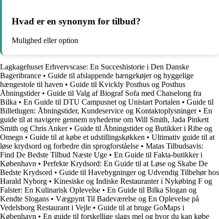
Hvad er en synonym for tilbud?
Mulighed eller option
Lagkagehuset Erhvervscase: En Succeshistorie i Den Danske
Bageribrance
•
Guide til afslappende hængekøjer og hyggelige
hængestole til haven
•
Guide til Kvickly Posthus og Posthus
Åbningstider
•
Guide til Valg af Biograf Sofa med Chaiselong fra
Bilka
•
En Guide til DTU Campusnet og Unistart Portalen
•
Guide til
Billetlugen: Åbningstider, Kundeservice og Kontaktoplysninger
•
En
guide til at navigere gennem nyhederne om Will Smith, Jada Pinkett
Smith og Chris Anker
•
Guide til Åbningstider og Butikker i Ribe og
Omegn
•
Guide til at købe et udstillingskøkken
•
Ultimativ guide til at
løse krydsord og forbedre din sprogforståelse
•
Matas Tilbudsavis:
Find De Bedste Tilbud Næste Uge
•
En Guide til Fakta-butikker i
København
•
Perfekte Krydsord: En Guide til at Løse og Skabe De
Bedste Krydsord
•
Guide til Havebygninger og Udvendig Tilbehør hos
Harald Nyborg
•
Kinesiske og Indiske Restauranter i Nykøbing F og
Falster: En Kulinarisk Oplevelse
•
En Guide til Bilka Slogan og
Kendte Slogans
•
Vægpynt Til Badeværelse og En Oplevelse på
Vedelsborg Restaurant i Vejle
•
Guide til at bruge GoMaps i
København
•
En guide til forskellige slags mel og hvor du kan købe