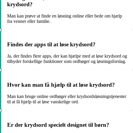
krydsord?
Man kan prøve at finde en løsning online eller bede om hjælp
fra venner eller familie.
Findes der apps til at løse krydsord?
Ja, der findes flere apps, der kan hjælpe med at løse krydsord og
tilbyder forskellige funktioner som ordbøger og løsningsforslag.
Hvor kan man få hjælp til at løse krydsord?
Man kan bruge online ordbøger eller krydsordsløsningstjenester
til at få hjælp til at løse vanskelige ord.
Er der krydsord specielt designet til børn?