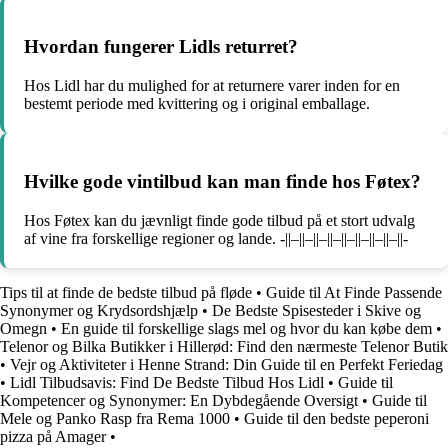
Hvordan fungerer Lidls returret?
Hos Lidl har du mulighed for at returnere varer inden for en
bestemt periode med kvittering og i original emballage.
Hvilke gode vintilbud kan man finde hos Føtex?
Hos Føtex kan du jævnligt finde gode tilbud på et stort udvalg
af vine fra forskellige regioner og lande. -||–||–||–||–||–||–||–||–||-
Tips til at finde de bedste tilbud på fløde
•
Guide til At Finde Passende
Synonymer og Krydsordshjælp
•
De Bedste Spisesteder i Skive og
Omegn
•
En guide til forskellige slags mel og hvor du kan købe dem
•
Telenor og Bilka Butikker i Hillerød: Find den nærmeste Telenor Butik
•
Vejr og Aktiviteter i Henne Strand: Din Guide til en Perfekt Feriedag
•
Lidl Tilbudsavis: Find De Bedste Tilbud Hos Lidl
•
Guide til
Kompetencer og Synonymer: En Dybdegående Oversigt
•
Guide til
Mele og Panko Rasp fra Rema 1000
•
Guide til den bedste peperoni
pizza på Amager
•