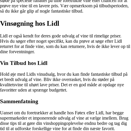
støde på specielle rabatter på dine foretrukne vine eller chancen for at
prøve nye vine til en lavere pris. Vær opmærksom på tilbudsperioden,
så du ikke går glip af nogle fantastiske tilbud.
Vinsøgning hos Lidl
Lidl er også kendt for deres gode udvalg af vine til rimelige priser.
Hvis du søger efter noget specifikt, kan du prøve at søge efter Lidl
returret for at finde vine, som du kan returnere, hvis de ikke lever op til
dine forventninger.
Vin Tilbud hos Lidl
Hold øje med Lidls vinudsalg, hvor du kan finde fantastiske tilbud på
et bredt udvalg af vine. Bliv ikke overrasket, hvis du støder på
kvalitetsvine til uhørt lave priser. Det er en god måde at opdage nye
favoritter uden at sprænge budgettet.
Sammenfatning
Uanset om du foretrækker at handle hos Føtex eller Lidl, har begge
supermarkeder et imponerende udvalg af vine at vælge imellem. Brug
disse tips til at gøre din vinshoppingoplevelse endnu bedre og tag dig
tid til at udforske forskellige vine for at finde din næste favorit.