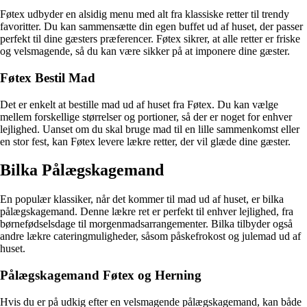
Føtex udbyder en alsidig menu med alt fra klassiske retter til trendy
favoritter. Du kan sammensætte din egen buffet ud af huset, der passer
perfekt til dine gæsters præferencer. Føtex sikrer, at alle retter er friske
og velsmagende, så du kan være sikker på at imponere dine gæster.
Føtex Bestil Mad
Det er enkelt at bestille mad ud af huset fra Føtex. Du kan vælge
mellem forskellige størrelser og portioner, så der er noget for enhver
lejlighed. Uanset om du skal bruge mad til en lille sammenkomst eller
en stor fest, kan Føtex levere lækre retter, der vil glæde dine gæster.
Bilka Pålægskagemand
En populær klassiker, når det kommer til mad ud af huset, er bilka
pålægskagemand. Denne lækre ret er perfekt til enhver lejlighed, fra
børnefødselsdage til morgenmadsarrangementer. Bilka tilbyder også
andre lækre cateringmuligheder, såsom påskefrokost og julemad ud af
huset.
Pålægskagemand Føtex og Herning
Hvis du er på udkig efter en velsmagende pålægskagemand, kan både