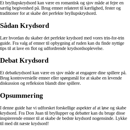
Et bryllupskrydsord kan være en romantisk og sjov måde at fejre en
særlig begivenhed på. Brug emner relateret til kærlighed, fester og
traditioner for at skabe det perfekte bryllupskrydsord.
Sådan Krydsord
Lær hvordan du skaber det perfekte krydsord med vores trin-for-trin
guide. Fra valg af emner til opbygning af ruden kan du finde nyttige
tips til at lave en flot og udfordrende krydsordsoplevelse.
Debat Krydsord
Et debatkrydsord kan være en sjov måde at engagere dine spillere på.
Brug kontroversielle emner eller spørgsmål for at skabe en levende
diskussion og refleksion blandt dine spillere.
Opsummering
I denne guide har vi udforsket forskellige aspekter af at løse og skabe
krydsord. Fra Don Juan til bryllupper og debatter kan du bruge disse
inspirerende emner til at skabe de bedste krydsord nogensinde. Lykke
til med dit næste krydsord!