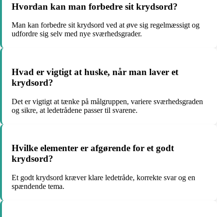
Hvordan kan man forbedre sit krydsord?
Man kan forbedre sit krydsord ved at øve sig regelmæssigt og
udfordre sig selv med nye sværhedsgrader.
Hvad er vigtigt at huske, når man laver et
krydsord?
Det er vigtigt at tænke på målgruppen, variere sværhedsgraden
og sikre, at ledetrådene passer til svarene.
Hvilke elementer er afgørende for et godt
krydsord?
Et godt krydsord kræver klare ledetråde, korrekte svar og en
spændende tema.