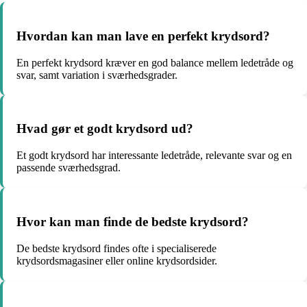
Hvordan kan man lave en perfekt krydsord?
En perfekt krydsord kræver en god balance mellem ledetråde og
svar, samt variation i sværhedsgrader.
Hvad gør et godt krydsord ud?
Et godt krydsord har interessante ledetråde, relevante svar og en
passende sværhedsgrad.
Hvor kan man finde de bedste krydsord?
De bedste krydsord findes ofte i specialiserede
krydsordsmagasiner eller online krydsordsider.