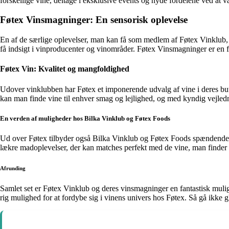
forskellige vine, deltage i eksklusive events og nyde fordelene ved at væ
Føtex Vinsmagninger: En sensorisk oplevelse
En af de særlige oplevelser, man kan få som medlem af Føtex Vinklub,
få indsigt i vinproducenter og vinområder. Føtex Vinsmagninger er en f
Føtex Vin: Kvalitet og mangfoldighed
Udover vinklubben har Føtex et imponerende udvalg af vine i deres buti
kan man finde vine til enhver smag og lejlighed, og med kyndig vejledni
En verden af muligheder hos Bilka Vinklub og Føtex Foods
Ud over Føtex tilbyder også Bilka Vinklub og Føtex Foods spændende vi
lækre madoplevelser, der kan matches perfekt med de vine, man finder 
Afrunding
Samlet set er Føtex Vinklub og deres vinsmagninger en fantastisk muli
rig mulighed for at fordybe sig i vinens univers hos Føtex. Så gå ikke g