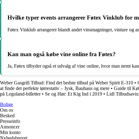
Hvilke typer events arrangerer Føtex Vinklub for
Føtex Vinklub arrangerer blandt andet vinsmagninger, vinture og
Kan man også købe vine online fra Føtex?
Ja, Føtex tilbyder også et udvalg af vine online, hvor man nemt kan b
Weber Gasgrill Tilbud: Find det bedste tilbud på Weber Spirit E-310
•
at finde det perfekte tørrestativ – Jysk, Bauhaus og mere
•
Guide til Kø
på Legoland-billetter
•
Se og Hør: Et Kig Ind i 2019
•
Lidl Tilbudsavis
Bolige
Om os
Besked
Presseinfo
Annoncer
Min konto
Nyhedsbrevet