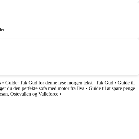
den.
s
•
Guide: Tak Gud for denne lyse morgen tekst | Tak Gud
•
Guide til
er du den perfekte sofa med motor fra Ilva
•
Guide til at spare penge
osan, Ostevallen og Valleforce
•