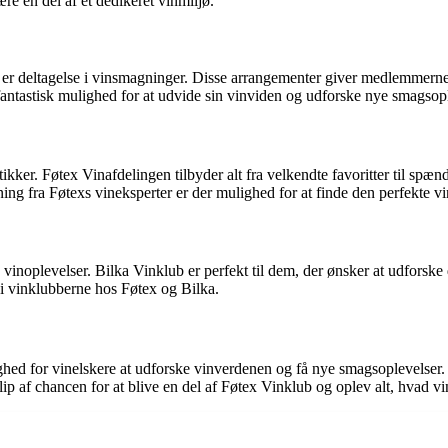
re en del af et dedikeret vinmiljø.
 er deltagelse i vinsmagninger. Disse arrangementer giver medlemmerne
antastisk mulighed for at udvide sin vinviden og udforske nye smagsopl
kker. Føtex Vinafdelingen tilbyder alt fra velkendte favoritter til spæ
ng fra Føtexs vineksperter er der mulighed for at finde den perfekte vi
noplevelser. Bilka Vinklub er perfekt til dem, der ønsker at udforske 
i vinklubberne hos Føtex og Bilka.
ghed for vinelskere at udforske vinverdenen og få nye smagsoplevelser.
lip af chancen for at blive en del af Føtex Vinklub og oplev alt, hvad v