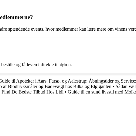
 medlemmerne?
 andre spændende events, hvor medlemmer kan lære mere om vinens ver
estille og få leveret direkte til døren.
Guide til Apoteker i Aars, Farsø, og Aalestrup: Åbningstider og Service
b af Blodtryksmåler og Badevægt hos Bilka og Elgiganten
•
Sådan vælg
: Find De Bedste Tilbud Hos Lidl
•
Guide til en sund livsstil med Molk