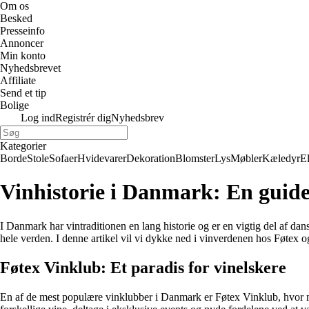
Om os
Besked
Presseinfo
Annoncer
Min konto
Nyhedsbrevet
Affiliate
Send et tip
Bolige
Log ind
Registrér dig
Nyhedsbrev
Kategorier
Borde
Stole
Sofaer
Hvidevarer
Dekoration
Blomster
Lys
Møbler
Kæledyr
E
Vinhistorie i Danmark: En guide
I Danmark har vintraditionen en lang historie og er en vigtig del af da
hele verden. I denne artikel vil vi dykke ned i vinverdenen hos Føtex 
Føtex Vinklub: Et paradis for vinelskere
En af de mest populære vinklubber i Danmark er Føtex Vinklub, hvor 