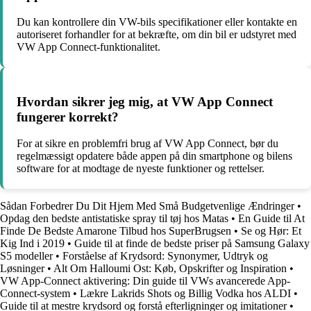
Du kan kontrollere din VW-bils specifikationer eller kontakte en
autoriseret forhandler for at bekræfte, om din bil er udstyret med
VW App Connect-funktionalitet.
Hvordan sikrer jeg mig, at VW App Connect
fungerer korrekt?
For at sikre en problemfri brug af VW App Connect, bør du
regelmæssigt opdatere både appen på din smartphone og bilens
software for at modtage de nyeste funktioner og rettelser.
Sådan Forbedrer Du Dit Hjem Med Små Budgetvenlige Ændringer
•
Opdag den bedste antistatiske spray til tøj hos Matas
•
En Guide til At
Finde De Bedste Amarone Tilbud hos SuperBrugsen
•
Se og Hør: Et
Kig Ind i 2019
•
Guide til at finde de bedste priser på Samsung Galaxy
S5 modeller
•
Forståelse af Krydsord: Synonymer, Udtryk og
Løsninger
•
Alt Om Halloumi Ost: Køb, Opskrifter og Inspiration
•
VW App-Connect aktivering: Din guide til VWs avancerede App-
Connect-system
•
Lækre Lakrids Shots og Billig Vodka hos ALDI
•
Guide til at mestre krydsord og forstå efterligninger og imitationer
•