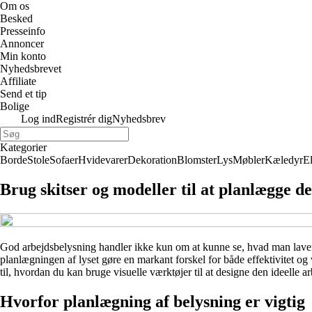
Om os
Besked
Presseinfo
Annoncer
Min konto
Nyhedsbrevet
Affiliate
Send et tip
Bolige
Log ind
Registrér dig
Nyhedsbrev
Kategorier
Borde
Stole
Sofaer
Hvidevarer
Dekoration
Blomster
Lys
Møbler
Kæledyr
E
Brug skitser og modeller til at planlægge d
God arbejdsbelysning handler ikke kun om at kunne se, hvad man laver –
planlægningen af lyset gøre en markant forskel for både effektivitet og
til, hvordan du kan bruge visuelle værktøjer til at designe den ideelle a
Hvorfor planlægning af belysning er vigtig