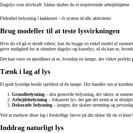
Dagslys som drivkraft: Sådan skaber du et inspirerende arbejdshjørne
Fleksibel belysning i køkkenet – ét system til alle aktiviteter
Brug modeller til at teste lysvirkningen
Hvis du vil gå et skridt videre, kan du bygge en enkel model af rumme
giver mulighed for at simulere dagslys og kunstlys, så du kan se, hvor
Det kan være en øjenåbner at se, hvordan en lampe, der virker perfekt 
Tænk i lag af lys
Et godt lysmiljø består sjældent af én lampe. Det handler om at kombiner
Grundbelysning
– den generelle belysning, der sikrer, at rummet
Arbejdsbelysning
– fokuseret lys, der gør det nemt at se detaljer
Dekorativ belysning
– lamper, der skaber stemning og personli
Ved at markere disse lag i forskellige farver på din skitse får du et klart 
Inddrag naturligt lys