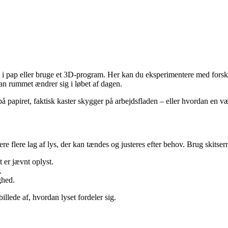
t i pap eller bruge et 3D-program. Her kan du eksperimentere med forsk
dan rummet ændrer sig i løbet af dagen.
på papiret, faktisk kaster skygger på arbejdsfladen – eller hvordan en 
e flere lag af lys, der kan tændes og justeres efter behov. Brug skitser
 er jævnt oplyst.
.
ghed.
billede af, hvordan lyset fordeler sig.