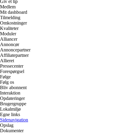
Giv et tip
Medlem
Mit dashboard
Tilmelding
Omkostninger
Kvaliteter
Moduler
Alliancer
Annoncør
Annoncepartner
Affiliatepartner
Allieret
Pressecenter
Forespørgsel
Følge
Følg os
Bliv abonnent
Interaktion
Opdateringer
Brugergruppe
Lokalmiljø
Egne links
Sidenavigation
Opslag
Dokumenter