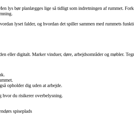
en lys bør planlægges lige så tidligt som indretningen af rummet. Forke
emning.
hvordan lyset falder, og hvordan det spiller sammen med rummets funktion
 eller digitalt. Marker vinduer, døre, arbejdsområder og møbler. Tegn de
nk.
rummet.
også opholder dig uden at arbejde.
og hvor du risikerer overbelysning.
endørs spiseplads