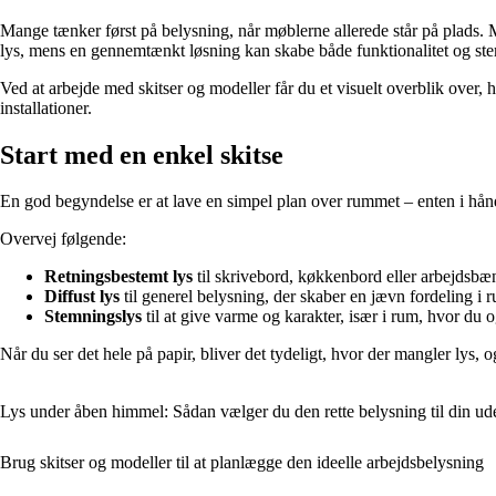
Mange tænker først på belysning, når møblerne allerede står på plads. M
lys, mens en gennemtænkt løsning kan skabe både funktionalitet og st
Ved at arbejde med skitser og modeller får du et visuelt overblik over, 
installationer.
Start med en enkel skitse
En god begyndelse er at lave en simpel plan over rummet – enten i hånden
Overvej følgende:
Retningsbestemt lys
til skrivebord, køkkenbord eller arbejdsbæ
Diffust lys
til generel belysning, der skaber en jævn fordeling i 
Stemningslys
til at give varme og karakter, især i rum, hvor du 
Når du ser det hele på papir, bliver det tydeligt, hvor der mangler lys, 
Lys under åben himmel: Sådan vælger du den rette belysning til din ud
Brug skitser og modeller til at planlægge den ideelle arbejdsbelysning