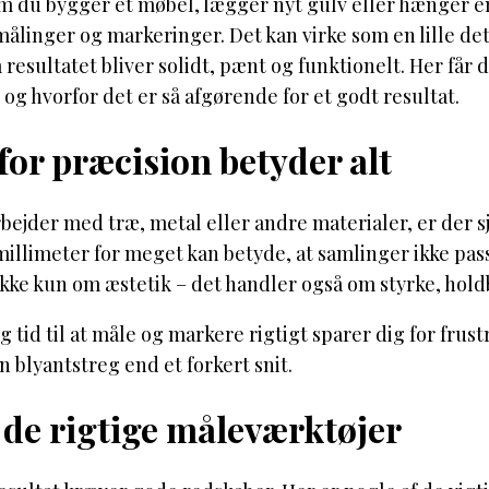
m du bygger et møbel, lægger nyt gulv eller hænger 
ålinger og markeringer. Det kan virke som en lille det
 resultatet bliver solidt, pænt og funktionelt. Her får
 og hvorfor det er så afgørende for et godt resultat.
or præcision betyder alt
bejder med træ, metal eller andre materialer, er der sj
millimeter for meget kan betyde, at samlinger ikke passe
ikke kun om æstetik – det handler også om styrke, hol
ig tid til at måle og markere rigtigt sparer dig for frus
en blyantstreg end et forkert snit.
 de rigtige måleværktøjer