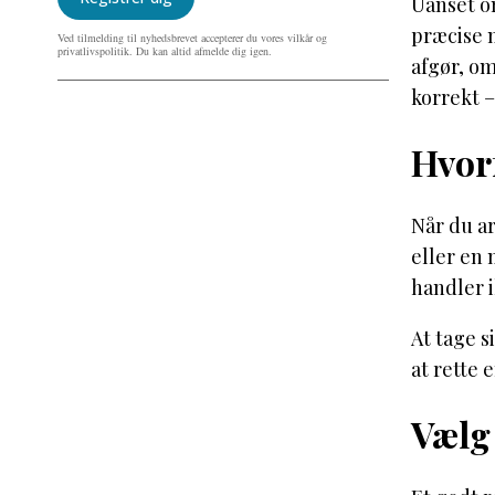
Uanset o
præcise m
Ved tilmelding til nyhedsbrevet accepterer du vores vilkår og
privatlivspolitik. Du kan altid afmelde dig igen.
afgør, om
korrekt –
Hvorf
Når du ar
eller en 
handler 
At tage s
at rette 
Vælg