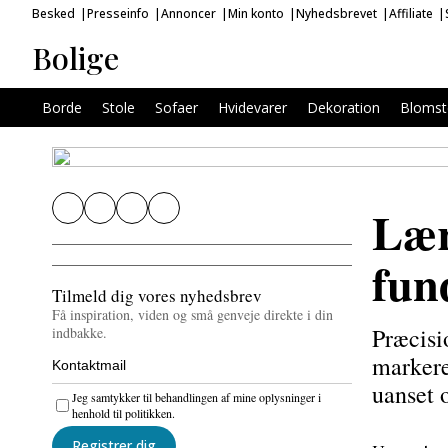
Besked
Presseinfo
Annoncer
Min konto
Nyhedsbrevet
Affiliate
Bolige
Borde
Stole
Sofaer
Hvidevarer
Dekoration
Blomst
Lær
fun
Tilmeld dig vores nyhedsbrev
Få inspiration, viden og små genveje direkte i din
Præcisi
indbakke.
markere
uanset 
Jeg samtykker til behandlingen af mine oplysninger i
henhold til politikken.
Registrer dig