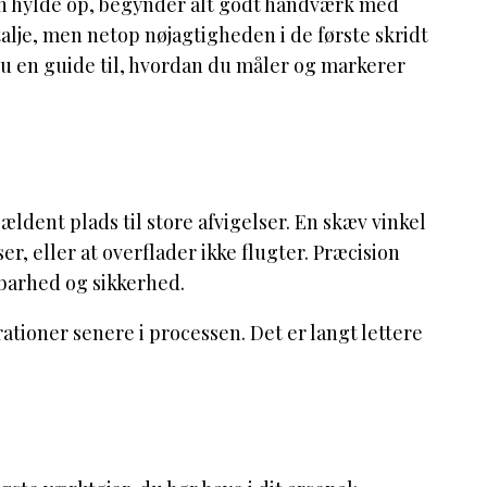
en hylde op, begynder alt godt håndværk med
alje, men netop nøjagtigheden i de første skridt
 du en guide til, hvordan du måler og markerer
ældent plads til store afvigelser. En skæv vinkel
r, eller at overflader ikke flugter. Præcision
dbarhed og sikkerhed.
trationer senere i processen. Det er langt lettere