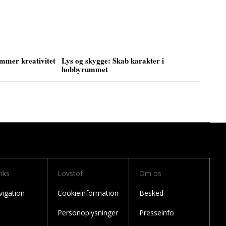
mmer kreativitet
Lys og skygge: Skab karakter i
hobbyrummet
nks
Lovstof
Om os
vigation
Cookieinformation
Besked
Personoplysninger
Presseinfo