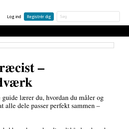
Log ind
Registrér dig
ræcist –
ndværk
e guide lærer du, hvordan du måler og
 at alle dele passer perfekt sammen –