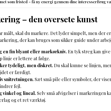
et som fristed – få ny energi gennem dine interesser
Brug væ
ering – den oversete kunst
r målt, skal du markere. Det lyder simpelt, men der er
arkering, der kan bruges som sikker guide under arbej
 en fin blyant eller markørkniv.
En tyk streg kan give
p linje er lettere at følge.
er tydeligt, men diskret.
Du skal kunne se linjen, men
jdet er færdigt.
v snitretningen.
Sæt små pile eller symboler, der viser,
indrer fejl.
 vinkel og lineal.
Selv små afvigelser i markeringen ka
rlag og et ret værktøj.