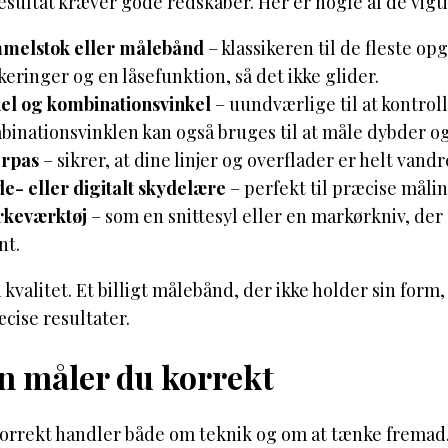
esultat kræver gode redskaber. Her er nogle af de vigtig
melstok eller målebånd
– klassikeren til de fleste o
eringer og en låsefunktion, så det ikke glider.
el og kombinationsvinkel
– uundværlige til at kontroll
inationsvinklen kan også bruges til at måle dybder og
erpas
– sikrer, at dine linjer og overflader er helt vandr
e- eller digitalt skydelære
– perfekt til præcise målin
keværktøj
– som en snittesyl eller en markørkniv, der
nt.
i kvalitet. Et billigt målebånd, der ikke holder sin form, 
cise resultater.
n måler du korrekt
korrekt handler både om teknik og om at tænke fremad