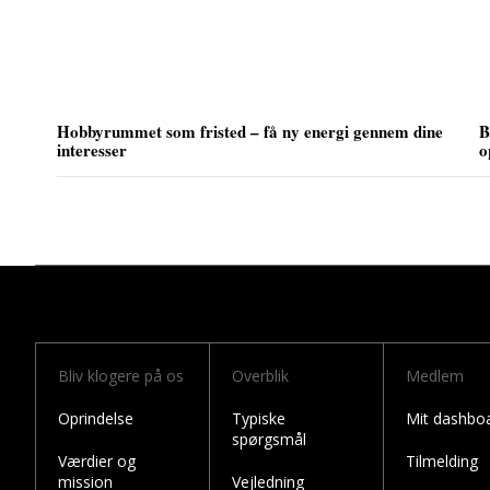
Hobbyrummet som fristed – få ny energi gennem dine
B
interesser
o
Bliv klogere på os
Overblik
Medlem
Oprindelse
Typiske
Mit dashbo
spørgsmål
Værdier og
Tilmelding
mission
Vejledning