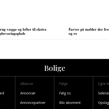
rug vægge og lofter til ekstra
Farver på møbler der fre
pbevaringsplads
og ro
Bolige
Alliancer
Følge
Egne li
ard
Annoncør
Følg os
Sidena
Annoncepartner
Bliv abonnent
Opslag