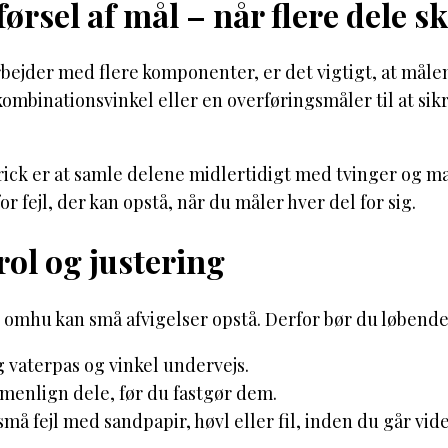
ørsel af mål – når flere dele 
bejder med flere komponenter, er det vigtigt, at målen
ombinationsvinkel eller en overføringsmåler til at sikr
rick er at samle delene midlertidigt med tvinger og m
for fejl, der kan opstå, når du måler hver del for sig.
ol og justering
omhu kan små afvigelser opstå. Derfor bør du løbende 
 vaterpas og vinkel undervejs.
enlign dele, før du fastgør dem.
små fejl med sandpapir, høvl eller fil, inden du går vid