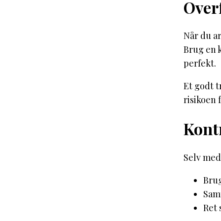
Overf
Når du ar
Brug en k
perfekt.
Et godt t
risikoen 
Kontr
Selv med 
Brug
Samm
Ret 