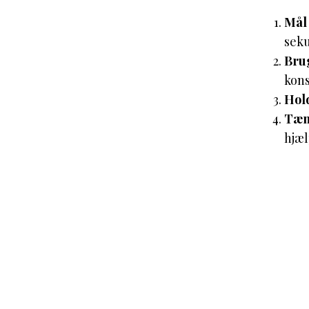
Mål 
seku
Brug
kons
Hol
Tænk
hjæl