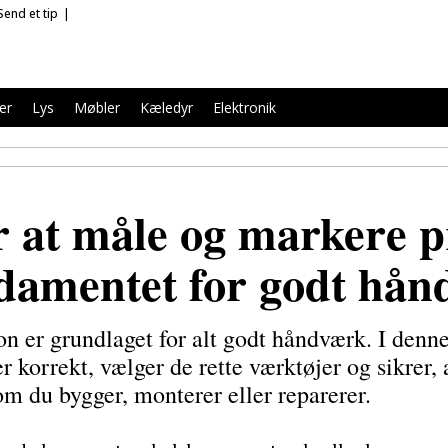
Send et tip
er
Lys
Møbler
Kæledyr
Elektronik
 at måle og markere p
damentet for godt hå
on er grundlaget for alt godt håndværk. I denn
r korrekt, vælger de rette værktøjer og sikrer,
om du bygger, monterer eller reparerer.