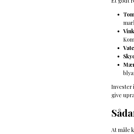
Et godt r
Tom
mark
Vink
Komb
Vat
Skyd
Mær
blya
Invester 
give upræ
Såda
At måle 