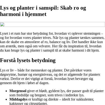
Lys og planter i samspil: Skab ro og
harmoni i hjemmet
Lyset i et rum har stor betydning for, hvordan vi oplever stemningen –
og for hvordan vores planter trives. Når lys og planter tænkes sammen,
kan de skabe en atmosfære af ro, balance og liv. Det handler ikke kun
om æstetik, men også om velvære. Her får du inspiration til, hvordan
du kan bruge lys og planter i samspil til at skabe harmoni i dit hjem.
Forstå lysets betydning
Lys er liv – både for mennesker og planter. Det påvirker vores
døgnrytme, humør og energiniveau, og det er afgørende for planters
vækst. Derfor er det vigtigt at forstå, hvordan lyset bevæger sig
gennem dit hjem i løbet af dagen.
Morgensol
giver et blødt, gyldent lys, der passer godt til planter
som fredslilje og bregner, som trives i indirekte lys.
Middagslys
er kraftigt og direkte – ideelt for sukkulenter,
kaktusser og citrusplanter.