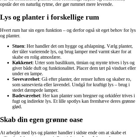
opstår der en naturlig rytme, der gør rummet mere levende.
Lys og planter i forskellige rum
Hvert rum har sin egen funktion – og derfor også sit eget behov for lys
og planter.
Stuen
: Her handler det om hygge og afslapning. Vælg planter,
der tåler varierende lys, og brug lamper med varmt skær for at
skabe en rolig atmosfære.
Køkkenet
: Urter som basilikum, timian og mynte trives i lys og
giver både duft og funktionalitet. Placer dem tæt på vinduet eller
under en lampe.
Soveværelset
: Gå efter planter, der renser luften og skaber ro,
som sansevieria eller lavendel. Undgå for kraftigt lys – brug i
stedet dæmpede lamper.
Badeværelset
: Her kan planter som bregner og orkidéer trives i
fugt og indirekte lys. Et lille spotlys kan fremhæve deres grønne
glød.
Skab din egen grønne oase
At arbejde med lys og planter handler i sidste ende om at skabe et