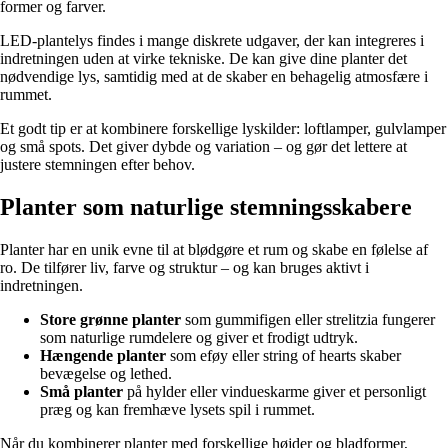
former og farver.
LED-plantelys findes i mange diskrete udgaver, der kan integreres i
indretningen uden at virke tekniske. De kan give dine planter det
nødvendige lys, samtidig med at de skaber en behagelig atmosfære i
rummet.
Et godt tip er at kombinere forskellige lyskilder: loftlamper, gulvlamper
og små spots. Det giver dybde og variation – og gør det lettere at
justere stemningen efter behov.
Planter som naturlige stemningsskabere
Planter har en unik evne til at blødgøre et rum og skabe en følelse af
ro. De tilfører liv, farve og struktur – og kan bruges aktivt i
indretningen.
Store grønne planter
som gummifigen eller strelitzia fungerer
som naturlige rumdelere og giver et frodigt udtryk.
Hængende planter
som eføy eller string of hearts skaber
bevægelse og lethed.
Små planter
på hylder eller vindueskarme giver et personligt
præg og kan fremhæve lysets spil i rummet.
Når du kombinerer planter med forskellige højder og bladformer,