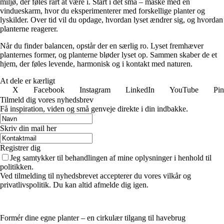
miljø, der føles rart at være i. Start i det små – måske med en
vindueskarm, hvor du eksperimenterer med forskellige planter og
lyskilder. Over tid vil du opdage, hvordan lyset ændrer sig, og hvordan
planterne reagerer.
Når du finder balancen, opstår der en særlig ro. Lyset fremhæver
planternes former, og planterne bløder lyset op. Sammen skaber de et
hjem, der føles levende, harmonisk og i kontakt med naturen.
At dele er kærligt
X
Facebook
Instagram
LinkedIn
YouTube
Pin
Tilmeld dig vores nyhedsbrev
Få inspiration, viden og små genveje direkte i din indbakke.
Skriv din mail her
Registrer dig
Jeg samtykker til behandlingen af mine oplysninger i henhold til
politikken.
Ved tilmelding til nyhedsbrevet accepterer du vores vilkår og
privatlivspolitik. Du kan altid afmelde dig igen.
Formér dine egne planter – en cirkulær tilgang til havebrug