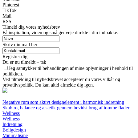
Pinterest
TikTok
Mail
RSS
Tilmeld dig vores nyhedsbrev
Få inspiration, viden og små genveje direkte i din indbakke.
Skriv din mail her
Registrer dig
Du er nu tilmeldt – tak
Jeg samtykker til behandlingen af mine oplysninger i henhold til
politikken.
Ved tilmelding til nyhedsbrevet accepterer du vores vilkår og
privatlivspolitik. Du kan altid afmelde dig igen.
Negative rum som aktivt designelement i harmonisk indretning
Skab ro, balance og æstetik gennem bevidst brug af tomme flader
Wellness
Wellness
Indretning
Boligdesign
Minimalisme