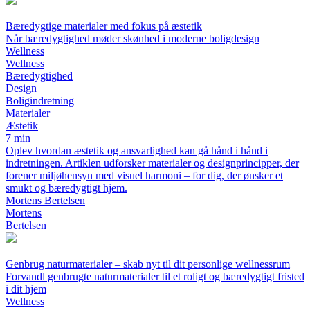
Bæredygtige materialer med fokus på æstetik
Når bæredygtighed møder skønhed i moderne boligdesign
Wellness
Wellness
Bæredygtighed
Design
Boligindretning
Materialer
Æstetik
7 min
Oplev hvordan æstetik og ansvarlighed kan gå hånd i hånd i
indretningen. Artiklen udforsker materialer og designprincipper, der
forener miljøhensyn med visuel harmoni – for dig, der ønsker et
smukt og bæredygtigt hjem.
Mortens Bertelsen
Mortens
Bertelsen
Genbrug naturmaterialer – skab nyt til dit personlige wellnessrum
Forvandl genbrugte naturmaterialer til et roligt og bæredygtigt fristed
i dit hjem
Wellness