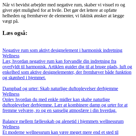
Når vi bevidst arbejder med negative rum, skaber vi visuel ro og
giver øjet mulighed for at hvile. Det gør det lettere at opfatte
helheden og fremhæver de elementer, vi faktisk ønsker at lægge
vægt på.
Læs også:
Negative rum som aktivt designelement i harmonisk indretning
Wellness
Lær, hvordan negative rum kan forvandle din indretning fra
overfyldt til harmonisk. Artiklen guider dig til at bruge plads, luft og
enkelhed som aktive designelementer, der fremhæver både funktion
og skønhed i hjemmet.
Dampbad og urter: Skab naturlige duftoplevelser derhjemme
Wellness
Oplev hvordan du med enkle midler kan skabe naturlige
duftoplevelser derhjemme. Lær at kombinere damp og urter for at
fremme velvære, ro og en sanselig atmosfære i din hverdag.
Balance mellem fællesskab og alenetid i hjemmets wellnessrum
Wellness
Et moderne wellnessrum kan være meget mere end et sted til