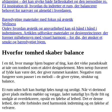
afslapning – det kan styrke både fællesskabet og den personlige ro.
Få inspiration til, hvordan du indretter et rum, der balancerer
behovet for nærvær og alenetid i hverdagen.
Bæredygtige materialer med fokus på æstetik
Wellness
Oplev hvordan æstetik og ansvarlighed kan gå hånd i hånd i
indretningen. Artiklen udforsker materialer og designprincipper, der
forener miljøhensyn med visuel harmoni – for dig, der ønsker et
smukt og bæredygtigt hjem.
Hvorfor tomhed skaber balance
I en tid, hvor mange hjem bugner af ting, kan det virke paradoksalt
at tale om tomhed som et aktivt designelement. Men netop fraværet
af fylde kan være det, der giver rummet karakter. Negative rum
fungerer som pauser i en melodi – de giver rytme, struktur og
balance.
Et rum uden luft kan hurtigt føles tungt og uroligt. Når vi derimod
giver plads mellem møbler og vægge, lader naturligt lys flyde frit og
undgår at overdekorere, opstår en følelse af lethed. Det er denne
lethed, der ofte forbindes med harmonisk indretning og en følelse af
velvære.