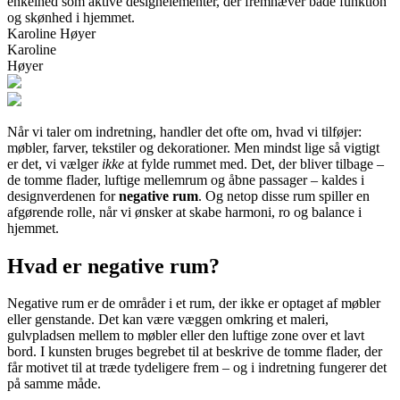
enkelhed som aktive designelementer, der fremhæver både funktion
og skønhed i hjemmet.
Karoline Høyer
Karoline
Høyer
Når vi taler om indretning, handler det ofte om, hvad vi tilføjer:
møbler, farver, tekstiler og dekorationer. Men mindst lige så vigtigt
er det, vi vælger
ikke
at fylde rummet med. Det, der bliver tilbage –
de tomme flader, luftige mellemrum og åbne passager – kaldes i
designverdenen for
negative rum
. Og netop disse rum spiller en
afgørende rolle, når vi ønsker at skabe harmoni, ro og balance i
hjemmet.
Hvad er negative rum?
Negative rum er de områder i et rum, der ikke er optaget af møbler
eller genstande. Det kan være væggen omkring et maleri,
gulvpladsen mellem to møbler eller den luftige zone over et lavt
bord. I kunsten bruges begrebet til at beskrive de tomme flader, der
får motivet til at træde tydeligere frem – og i indretning fungerer det
på samme måde.