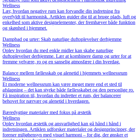
Wellness
Lær, hvordan negative rum kan forvandle din indretning fra
overfyldt til harmonisk. Artiklen guider dig til at bruge plads, luft og
enkelhed som aktive designelementer, der fremhæver både funktion
og skønhed i hjemmet.
Dampbad og urter: Skab naturlige duftoplevelser derhjemme
Wellness
Oplev hvordan du med enkle midler kan skabe naturlige
duftoplevelser derhjemme. Lær at kombinere damp og urter for at
fremme velvære, ro og en sanselig atmosfære i din hverdag.
Balance mellem fællesskab og alenetid i hjemmets wellnessrum
Wellness
Et moderne wellnessrum kan være meget mere end et sted til
afslapning – det kan styrke både fællesskabet og den personlige ro.
Få inspiration til, hvordan du indretter et rum, der balancerer
behovet for nærvær og alenetid i hverdagen.
Bæredygtige materialer med fokus på æstetik
Wellness
Oplev hvordan æstetik og ansvarlighed kan gå hånd i hånd i
indretningen. Artiklen udforsker materialer og designprincipper, der
forener miljøhensyn med visuel harmoni – for dig, der ønsker et