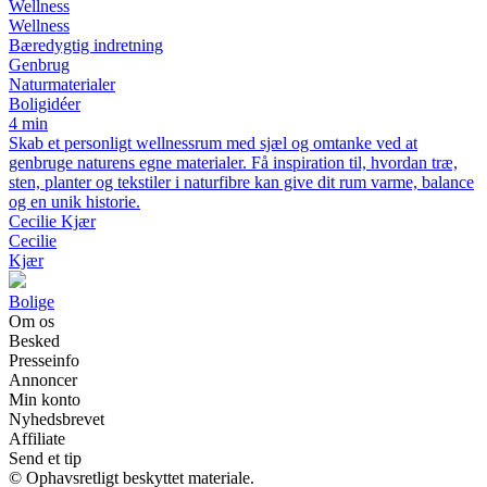
Wellness
Wellness
Bæredygtig indretning
Genbrug
Naturmaterialer
Boligidéer
4 min
Skab et personligt wellnessrum med sjæl og omtanke ved at
genbruge naturens egne materialer. Få inspiration til, hvordan træ,
sten, planter og tekstiler i naturfibre kan give dit rum varme, balance
og en unik historie.
Cecilie Kjær
Cecilie
Kjær
Bolige
Om os
Besked
Presseinfo
Annoncer
Min konto
Nyhedsbrevet
Affiliate
Send et tip
© Ophavsretligt beskyttet materiale.