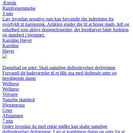
Æstetik
Rumfornemmelse
3 min
Lær, hvordan negative rum kan forvandle din indretning fra
overfyldt til harmonisk. Artiklen guider dig til at bruge plads, luft og
enkelhed som aktive designelementer, der fremhæver både funktion
og skønhed i hjemmet.
Karoline Høyer
Karoline
Høyer
Dampbad og urter: Skab naturlige duftoplevelser derhjemme
Forvandl dit badeværelse til et lille spa med duftende urter og
beroligende damp
Wellness
Wellness
Velvære
Naturlig skønhed
Hjemmespa
Urter
Afslapning
7 min
Oplev hvordan du med enkle midler kan skabe naturlige
duftoplevelser derhjemme. Lær at kombinere damp og urter for at