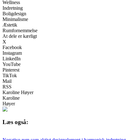
Wellness
Indretning
Boligdesign
Minimalisme
Æstetik
Rumfornemmelse
At dele er kærligt
X
Facebook
Instagram
LinkedIn
YouTube
Pinterest
TikTok
Mail
RSS
Karoline Høyer
Karoline
Høyer
Læs også:
Negative rum som aktivt designelement i harmonisk indretning