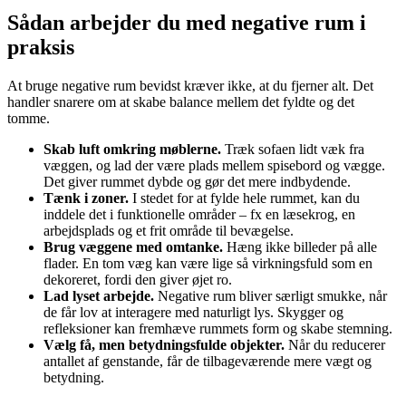
Sådan arbejder du med negative rum i
praksis
At bruge negative rum bevidst kræver ikke, at du fjerner alt. Det
handler snarere om at skabe balance mellem det fyldte og det
tomme.
Skab luft omkring møblerne.
Træk sofaen lidt væk fra
væggen, og lad der være plads mellem spisebord og vægge.
Det giver rummet dybde og gør det mere indbydende.
Tænk i zoner.
I stedet for at fylde hele rummet, kan du
inddele det i funktionelle områder – fx en læsekrog, en
arbejdsplads og et frit område til bevægelse.
Brug væggene med omtanke.
Hæng ikke billeder på alle
flader. En tom væg kan være lige så virkningsfuld som en
dekoreret, fordi den giver øjet ro.
Lad lyset arbejde.
Negative rum bliver særligt smukke, når
de får lov at interagere med naturligt lys. Skygger og
refleksioner kan fremhæve rummets form og skabe stemning.
Vælg få, men betydningsfulde objekter.
Når du reducerer
antallet af genstande, får de tilbageværende mere vægt og
betydning.