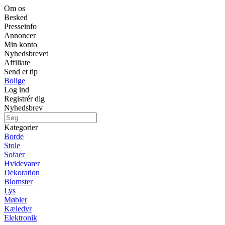
Om os
Besked
Presseinfo
Annoncer
Min konto
Nyhedsbrevet
Affiliate
Send et tip
Bolige
Log ind
Registrér dig
Nyhedsbrev
Kategorier
Borde
Stole
Sofaer
Hvidevarer
Dekoration
Blomster
Lys
Møbler
Kæledyr
Elektronik