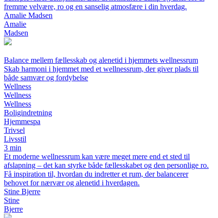
fremme velvære, ro og en sanselig atmosfære i din hverdag.
Amalie Madsen
Amalie
Madsen
Balance mellem fællesskab og alenetid i hjemmets wellnessrum
Skab harmoni i hjemmet med et wellnessrum, der giver plads til
både samvær og fordybelse
Wellness
Wellness
Wellness
Boligindretning
Hjemmespa
Trivsel
Livsstil
3 min
Et moderne wellnessrum kan være meget mere end et sted til
afslapning – det kan styrke både fællesskabet og den personlige ro.
Få inspiration til, hvordan du indretter et rum, der balancerer
behovet for nærvær og alenetid i hverdagen.
Stine Bjerre
Stine
Bjerre