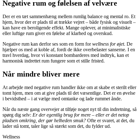
Negative rum og følelsen af velvære
Der er en tæt sammenhæng mellem rumlig balance og mental ro. Et
hjem, hvor der er plads til at trække vejret – både fysisk og visuelt –
kan have en beroligende effekt. Mange oplever, at minimalistiske
eller luftige rum giver en følelse af klarhed og overskud.
Negative rum kan derfor ses som en form for
wellness for øjet
. De
hjælper os med at koble af, fordi de ikke overbelaster sanserne. I en
travl hverdag, hvor vi konstant bombarderes med indtryk, kan et
harmonisk indrettet rum fungere som et stille fristed.
Når mindre bliver mere
At arbejde med negative rum handler ikke om at skabe et sterilt eller
tomt hjem, men om at give plads til det væsentlige. Det er en øvelse
i bevidsthed – i at vælge med omtanke og lade rummet ånde.
Når du næste gang overvejer at tilføje noget nyt til din indretning, så
spørg dig selv:
Er der egentlig brug for mere – eller er det netop
pladsen omkring, der gør helheden smuk?
Ofte er svaret, at det, du
lader stå tomt, taler lige så stærkt som det, du fylder ud.
Wellness