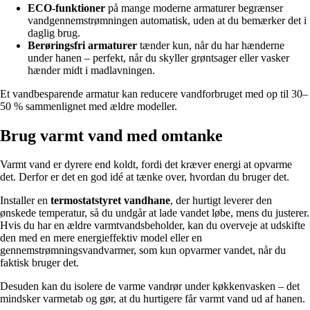
ECO-funktioner
på mange moderne armaturer begrænser
vandgennemstrømningen automatisk, uden at du bemærker det i
daglig brug.
Berøringsfri armaturer
tænder kun, når du har hænderne
under hanen – perfekt, når du skyller grøntsager eller vasker
hænder midt i madlavningen.
Et vandbesparende armatur kan reducere vandforbruget med op til 30–
50 % sammenlignet med ældre modeller.
Brug varmt vand med omtanke
Varmt vand er dyrere end koldt, fordi det kræver energi at opvarme
det. Derfor er det en god idé at tænke over, hvordan du bruger det.
Installer en
termostatstyret vandhane
, der hurtigt leverer den
ønskede temperatur, så du undgår at lade vandet løbe, mens du justerer.
Hvis du har en ældre varmtvandsbeholder, kan du overveje at udskifte
den med en mere energieffektiv model eller en
gennemstrømningsvandvarmer, som kun opvarmer vandet, når du
faktisk bruger det.
Desuden kan du isolere de varme vandrør under køkkenvasken – det
mindsker varmetab og gør, at du hurtigere får varmt vand ud af hanen.