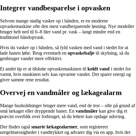
Integrer vandbesparelse i opvasken
Selvom mange stadig vasker op i hånden, er en moderne
opvaskemaskine ofte den mest vandbesparende løsning. Nye modeller
bruger helt ned til 6–8 liter vand pr. vask – langt mindre end en
traditionel håndopvask.
Hvis du vasker op i hånden, så fyld vasken med vand i stedet for at
lade hanen løbe. Brug eventuelt en
opvaskebalje
til skylning, så du
genbruger vandet mere effektivt.
Et andet tip er at tilslutte opvaskemaskinen til
koldt vand
i stedet for
varmt, hvis maskinen selv kan opvarme vandet. Det sparer energi og
giver samme rene resultat.
Overvej en vandmåler og lækagealarm
Mange husholdninger bruger mere vand, end de tror – ofte på grund af
små lækager eller dryppende haner. En
vandmåler
kan give dig et
præcist overblik over forbruget, så du lettere kan opdage udsving.
Der findes også
smarte lækagealarmer
, som registrerer
uregelmæssigheder i vandtrykket og advarer dig via en app, hvis der