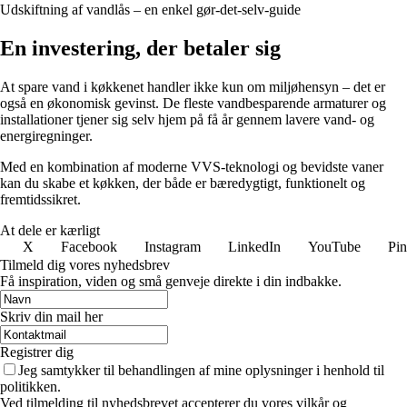
Udskiftning af vandlås – en enkel gør-det-selv-guide
En investering, der betaler sig
At spare vand i køkkenet handler ikke kun om miljøhensyn – det er
også en økonomisk gevinst. De fleste vandbesparende armaturer og
installationer tjener sig selv hjem på få år gennem lavere vand- og
energiregninger.
Med en kombination af moderne VVS-teknologi og bevidste vaner
kan du skabe et køkken, der både er bæredygtigt, funktionelt og
fremtidssikret.
At dele er kærligt
X
Facebook
Instagram
LinkedIn
YouTube
Pin
Tilmeld dig vores nyhedsbrev
Få inspiration, viden og små genveje direkte i din indbakke.
Skriv din mail her
Registrer dig
Jeg samtykker til behandlingen af mine oplysninger i henhold til
politikken.
Ved tilmelding til nyhedsbrevet accepterer du vores vilkår og