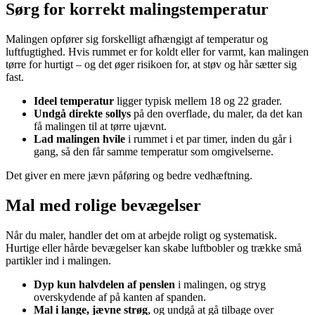
Sørg for korrekt malingstemperatur
Malingen opfører sig forskelligt afhængigt af temperatur og
luftfugtighed. Hvis rummet er for koldt eller for varmt, kan malingen
tørre for hurtigt – og det øger risikoen for, at støv og hår sætter sig
fast.
Ideel temperatur
ligger typisk mellem 18 og 22 grader.
Undgå direkte sollys
på den overflade, du maler, da det kan
få malingen til at tørre ujævnt.
Lad malingen hvile
i rummet i et par timer, inden du går i
gang, så den får samme temperatur som omgivelserne.
Det giver en mere jævn påføring og bedre vedhæftning.
Mal med rolige bevægelser
Når du maler, handler det om at arbejde roligt og systematisk.
Hurtige eller hårde bevægelser kan skabe luftbobler og trække små
partikler ind i malingen.
Dyp kun halvdelen af penslen
i malingen, og stryg
overskydende af på kanten af spanden.
Mal i lange, jævne strøg
, og undgå at gå tilbage over