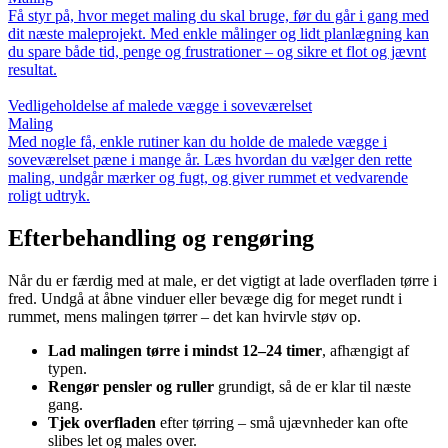
Få styr på, hvor meget maling du skal bruge, før du går i gang med
dit næste maleprojekt. Med enkle målinger og lidt planlægning kan
du spare både tid, penge og frustrationer – og sikre et flot og jævnt
resultat.
Vedligeholdelse af malede vægge i soveværelset
Maling
Med nogle få, enkle rutiner kan du holde de malede vægge i
soveværelset pæne i mange år. Læs hvordan du vælger den rette
maling, undgår mærker og fugt, og giver rummet et vedvarende
roligt udtryk.
Efterbehandling og rengøring
Når du er færdig med at male, er det vigtigt at lade overfladen tørre i
fred. Undgå at åbne vinduer eller bevæge dig for meget rundt i
rummet, mens malingen tørrer – det kan hvirvle støv op.
Lad malingen tørre i mindst 12–24 timer
, afhængigt af
typen.
Rengør pensler og ruller
grundigt, så de er klar til næste
gang.
Tjek overfladen
efter tørring – små ujævnheder kan ofte
slibes let og males over.