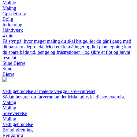
Maling
Maling
Gør det selv
Bolig
Indretning
Håndværk
4 min
Få styr på, hvor meget maling du skal bruge, før du går i gang med
dit næste maleprojekt. Med enkle målinger og lidt planlægning kan
du spare både tid, penge og frustrationer – og sikre et flot og jævnt
resultat.
Stine Bjerre
Stine
Bjerre
Vedligeholdelse af malede vægge i soveværelset
Sådan bevarer du farverne og det friske udtryk i dit soveværelse
Maling
Maling
Soveværelse
Maling
Vedligeholdelse
Boligindretning
Rengøring