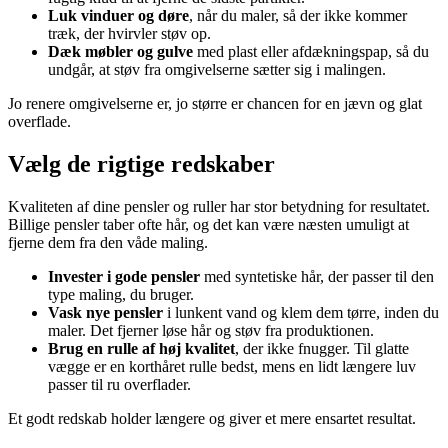
Luk vinduer og døre
, når du maler, så der ikke kommer
træk, der hvirvler støv op.
Dæk møbler og gulve
med plast eller afdækningspap, så du
undgår, at støv fra omgivelserne sætter sig i malingen.
Jo renere omgivelserne er, jo større er chancen for en jævn og glat
overflade.
Vælg de rigtige redskaber
Kvaliteten af dine pensler og ruller har stor betydning for resultatet.
Billige pensler taber ofte hår, og det kan være næsten umuligt at
fjerne dem fra den våde maling.
Invester i gode pensler
med syntetiske hår, der passer til den
type maling, du bruger.
Vask nye pensler
i lunkent vand og klem dem tørre, inden du
maler. Det fjerner løse hår og støv fra produktionen.
Brug en rulle af høj kvalitet
, der ikke fnugger. Til glatte
vægge er en korthåret rulle bedst, mens en lidt længere luv
passer til ru overflader.
Et godt redskab holder længere og giver et mere ensartet resultat.