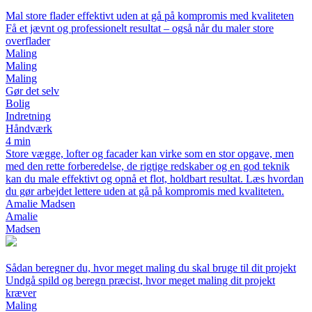
Mal store flader effektivt uden at gå på kompromis med kvaliteten
Få et jævnt og professionelt resultat – også når du maler store
overflader
Maling
Maling
Maling
Gør det selv
Bolig
Indretning
Håndværk
4 min
Store vægge, lofter og facader kan virke som en stor opgave, men
med den rette forberedelse, de rigtige redskaber og en god teknik
kan du male effektivt og opnå et flot, holdbart resultat. Læs hvordan
du gør arbejdet lettere uden at gå på kompromis med kvaliteten.
Amalie Madsen
Amalie
Madsen
Sådan beregner du, hvor meget maling du skal bruge til dit projekt
Undgå spild og beregn præcist, hvor meget maling dit projekt
kræver
Maling