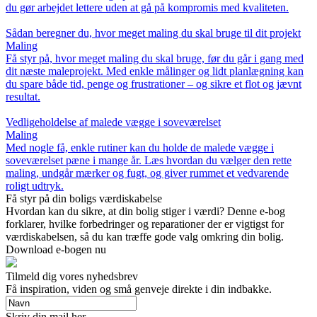
du gør arbejdet lettere uden at gå på kompromis med kvaliteten.
Sådan beregner du, hvor meget maling du skal bruge til dit projekt
Maling
Få styr på, hvor meget maling du skal bruge, før du går i gang med
dit næste maleprojekt. Med enkle målinger og lidt planlægning kan
du spare både tid, penge og frustrationer – og sikre et flot og jævnt
resultat.
Vedligeholdelse af malede vægge i soveværelset
Maling
Med nogle få, enkle rutiner kan du holde de malede vægge i
soveværelset pæne i mange år. Læs hvordan du vælger den rette
maling, undgår mærker og fugt, og giver rummet et vedvarende
roligt udtryk.
Få styr på din boligs værdiskabelse
Hvordan kan du sikre, at din bolig stiger i værdi? Denne e-bog
forklarer, hvilke forbedringer og reparationer der er vigtigst for
værdiskabelsen, så du kan træffe gode valg omkring din bolig.
Download e-bogen nu
Tilmeld dig vores nyhedsbrev
Få inspiration, viden og små genveje direkte i din indbakke.
Skriv din mail her