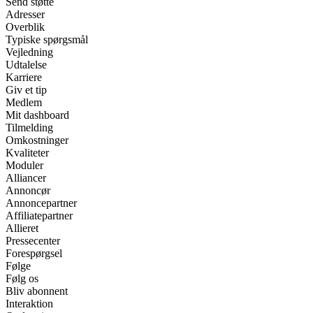
Send støtte
Adresser
Overblik
Typiske spørgsmål
Vejledning
Udtalelse
Karriere
Giv et tip
Medlem
Mit dashboard
Tilmelding
Omkostninger
Kvaliteter
Moduler
Alliancer
Annoncør
Annoncepartner
Affiliatepartner
Allieret
Pressecenter
Forespørgsel
Følge
Følg os
Bliv abonnent
Interaktion