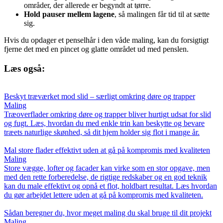
områder, der allerede er begyndt at tørre.
Hold pauser mellem lagene
, så malingen får tid til at sætte
sig.
Hvis du opdager et penselhår i den våde maling, kan du forsigtigt
fjerne det med en pincet og glatte området ud med penslen.
Læs også:
Beskyt træværket mod slid – særligt omkring døre og trapper
Maling
Træoverflader omkring døre og trapper bliver hurtigt udsat for slid
og fugt. Læs, hvordan du med enkle trin kan beskytte og bevare
træets naturlige skønhed, så dit hjem holder sig flot i mange år.
Mal store flader effektivt uden at gå på kompromis med kvaliteten
Maling
Store vægge, lofter og facader kan virke som en stor opgave, men
med den rette forberedelse, de rigtige redskaber og en god teknik
kan du male effektivt og opnå et flot, holdbart resultat. Læs hvordan
du gør arbejdet lettere uden at gå på kompromis med kvaliteten.
Sådan beregner du, hvor meget maling du skal bruge til dit projekt
Maling