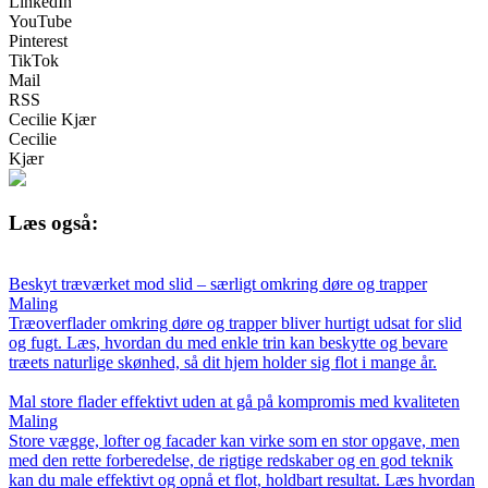
LinkedIn
YouTube
Pinterest
TikTok
Mail
RSS
Cecilie Kjær
Cecilie
Kjær
Læs også:
Beskyt træværket mod slid – særligt omkring døre og trapper
Maling
Træoverflader omkring døre og trapper bliver hurtigt udsat for slid
og fugt. Læs, hvordan du med enkle trin kan beskytte og bevare
træets naturlige skønhed, så dit hjem holder sig flot i mange år.
Mal store flader effektivt uden at gå på kompromis med kvaliteten
Maling
Store vægge, lofter og facader kan virke som en stor opgave, men
med den rette forberedelse, de rigtige redskaber og en god teknik
kan du male effektivt og opnå et flot, holdbart resultat. Læs hvordan