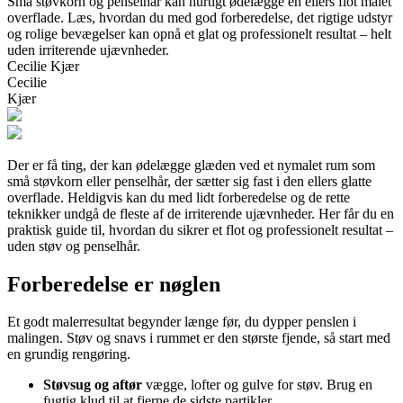
Små støvkorn og penselhår kan hurtigt ødelægge en ellers flot malet
overflade. Læs, hvordan du med god forberedelse, det rigtige udstyr
og rolige bevægelser kan opnå et glat og professionelt resultat – helt
uden irriterende ujævnheder.
Cecilie Kjær
Cecilie
Kjær
Der er få ting, der kan ødelægge glæden ved et nymalet rum som
små støvkorn eller penselhår, der sætter sig fast i den ellers glatte
overflade. Heldigvis kan du med lidt forberedelse og de rette
teknikker undgå de fleste af de irriterende ujævnheder. Her får du en
praktisk guide til, hvordan du sikrer et flot og professionelt resultat –
uden støv og penselhår.
Forberedelse er nøglen
Et godt malerresultat begynder længe før, du dypper penslen i
malingen. Støv og snavs i rummet er den største fjende, så start med
en grundig rengøring.
Støvsug og aftør
vægge, lofter og gulve for støv. Brug en
fugtig klud til at fjerne de sidste partikler.