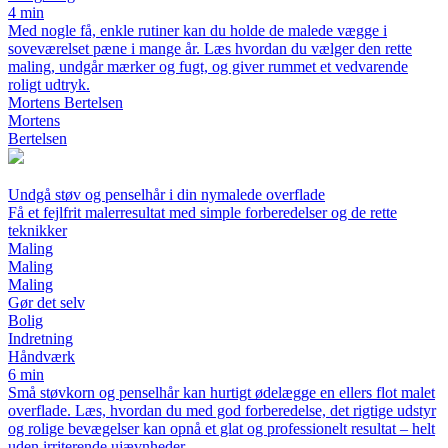
4 min
Med nogle få, enkle rutiner kan du holde de malede vægge i
soveværelset pæne i mange år. Læs hvordan du vælger den rette
maling, undgår mærker og fugt, og giver rummet et vedvarende
roligt udtryk.
Mortens Bertelsen
Mortens
Bertelsen
Undgå støv og penselhår i din nymalede overflade
Få et fejlfrit malerresultat med simple forberedelser og de rette
teknikker
Maling
Maling
Maling
Gør det selv
Bolig
Indretning
Håndværk
6 min
Små støvkorn og penselhår kan hurtigt ødelægge en ellers flot malet
overflade. Læs, hvordan du med god forberedelse, det rigtige udstyr
og rolige bevægelser kan opnå et glat og professionelt resultat – helt
uden irriterende ujævnheder.